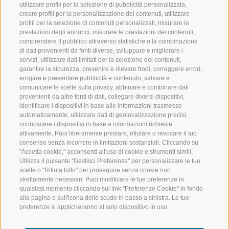
utilizzare profili per la selezione di pubblicità personalizzata,
creare profili per la personalizzazione dei contenuti, utilizzare
VAL GIOVO
SCIARE
profili per la selezione di contenuti personalizzati, misurare le
prestazioni degli annunci, misurare le prestazioni dei contenuti,
VAL RACINES
ESCURSIONI
comprendere il pubblico attraverso statistiche o la combinazione
di dati provenienti da fonti diverse, sviluppare e migliorare i
servizi, utilizzare dati limitati per la selezione dei contenuti,
VAL RIDANNA
ALTA MONTA
garantire la sicurezza, prevenire e rilevare frodi, correggere errori,
erogare e presentare pubblicità e contenuto, salvare e
IMPIANTI DI RISALITA
BIKE
comunicare le scelte sulla privacy, abbinare e combinare dati
provenienti da altre fonti di dati, collegare diversi dispositivi,
identificare i dispositivi in base alle informazioni trasmesse
SCUOLA DI SCI RACINES
FONDO
automaticamente, utilizzare dati di geolocalizzazione precisi,
riconoscere i dispositivi in base a informazioni richieste
LUISL'S SKI SCHOOL A RACINES
ACQUA DA VIV
attivamente. Puoi liberamente prestare, rifiutare o revocare il tuo
consenso senza incorrere in limitazioni sostanziali. Cliccando su
"Accetta cookie," acconsenti all'uso di cookie e strumenti simili.
Utilizza il pulsante "Gestisci Preferenze" per personalizzare le tue
scelte o "Rifiuta tutto" per proseguire senza cookie non
strettamente necessari. Puoi modificare le tue preferenze in
qualsiasi momento cliccando sul link "Preferenze Cookie" in fondo
SEGUICI SUI SOCIAL
alla pagina o sull'icona dello scudo in basso a sinistra. Le tue
preferenze si applicheranno al solo dispositivo in uso.