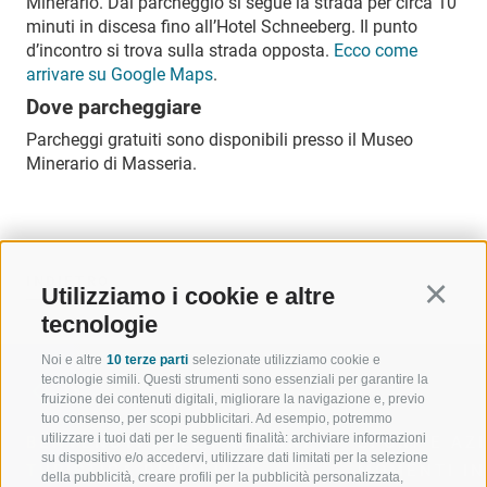
Minerario. Dal parcheggio si segue la strada per circa 10
minuti in discesa fino all’Hotel Schneeberg. Il punto
d’incontro si trova sulla strada opposta.
Ecco come
arrivare su Google Maps
.
Dove parcheggiare
Parcheggi gratuiti sono disponibili presso il Museo
Minerario di Masseria.
INDIETRO
Utilizziamo i cookie e altre
Continu
tecnologie
Noi e altre
10 terze parti
selezionate utilizziamo cookie e
tecnologie simili. Questi strumenti sono essenziali per garantire la
fruizione dei contenuti digitali, migliorare la navigazione e, previo
tuo consenso, per scopi pubblicitari. Ad esempio, potremmo
utilizzare i tuoi dati per le seguenti finalità: archiviare informazioni
BENVENUTI NELLA REGIONE
SPORT E AZ
su dispositivo e/o accedervi, utilizzare dati limitati per la selezione
TURISTICA DI RACINES
MOMENTI IN
della pubblicità, creare profili per la pubblicità personalizzata,