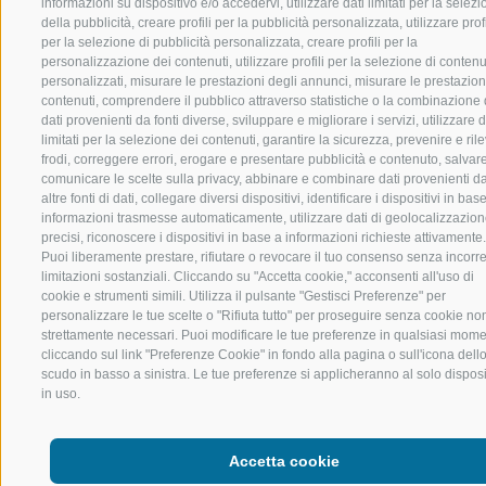
informazioni su dispositivo e/o accedervi, utilizzare dati limitati per la selez
della pubblicità, creare profili per la pubblicità personalizzata, utilizzare profi
per la selezione di pubblicità personalizzata, creare profili per la
personalizzazione dei contenuti, utilizzare profili per la selezione di contenu
personalizzati, misurare le prestazioni degli annunci, misurare le prestazion
contenuti, comprendere il pubblico attraverso statistiche o la combinazione 
dati provenienti da fonti diverse, sviluppare e migliorare i servizi, utilizzare d
limitati per la selezione dei contenuti, garantire la sicurezza, prevenire e ril
frodi, correggere errori, erogare e presentare pubblicità e contenuto, salvar
comunicare le scelte sulla privacy, abbinare e combinare dati provenienti d
altre fonti di dati, collegare diversi dispositivi, identificare i dispositivi in bas
informazioni trasmesse automaticamente, utilizzare dati di geolocalizzazio
precisi, riconoscere i dispositivi in base a informazioni richieste attivamente.
Puoi liberamente prestare, rifiutare o revocare il tuo consenso senza incorre
limitazioni sostanziali. Cliccando su "Accetta cookie," acconsenti all'uso di
cookie e strumenti simili. Utilizza il pulsante "Gestisci Preferenze" per
personalizzare le tue scelte o "Rifiuta tutto" per proseguire senza cookie no
strettamente necessari. Puoi modificare le tue preferenze in qualsiasi mom
cliccando sul link "Preferenze Cookie" in fondo alla pagina o sull'icona dell
scudo in basso a sinistra. Le tue preferenze si applicheranno al solo disposi
in uso.
Accetta cookie