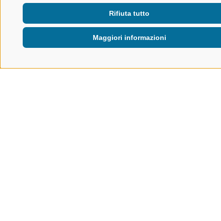
Rifiuta tutto
Maggiori informazioni
LE VALLI DELLE VACANZE
SOSTENIBILITÀ
CERTIFICAZIONI DI SOSTENIBILITÀ
Certificazioni di sostenibilità
UN ALTRO TRAGUARDO NEL NOSTRO
PERCORSO VERSO UNA MAGGIORE
SOSTENIBILITÀ
Siamo lieti di annunciare che abbiamo ottenuto la
certificazione GSTC
e il
marchio di sostenibilità Alto