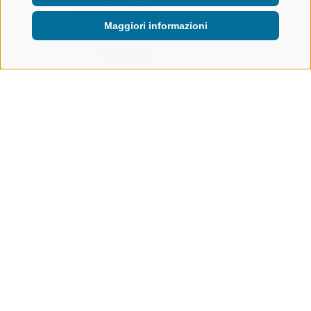
età. Slittare ti riserva momenti
esilaranti e ti fa bene.
Maggiori informazioni
ATTIVITÀ NELLA NATURA
INVERNO
SLITTINO
Piste da slittino nel paradiso della
neve
UN DIVERTIMENTO SENZA LIMITI
Le piste da slittino ti aspettano a
Racines
e dintorni. Tutti
possono regalarsi un’allegra slittata: sistemati sullo
slittino, tieniti forte e parti per un’avventura
divertentissima! Per fortuna, le
piste da slittino
a Racines
e nelle sue valli propongono molte opportunità per ridere