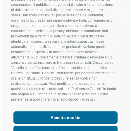
VAL RACINES
ESCURSIONI
comprendere il pubblico attraverso statistiche o la combinazione
di dati provenienti da fonti diverse, sviluppare e migliorare i
servizi, utilizzare dati limitati per la selezione dei contenuti,
VAL RIDANNA
ALTA MONTA
garantire la sicurezza, prevenire e rilevare frodi, correggere errori,
erogare e presentare pubblicità e contenuto, salvare e
IMPIANTI DI RISALITA
BIKE
comunicare le scelte sulla privacy, abbinare e combinare dati
provenienti da altre fonti di dati, collegare diversi dispositivi,
identificare i dispositivi in base alle informazioni trasmesse
SCUOLA DI SCI RACINES
FONDO
automaticamente, utilizzare dati di geolocalizzazione precisi,
riconoscere i dispositivi in base a informazioni richieste
LUISL'S SKI SCHOOL A RACINES
ACQUA DA VIV
attivamente. Puoi liberamente prestare, rifiutare o revocare il tuo
consenso senza incorrere in limitazioni sostanziali. Cliccando su
"Accetta cookie," acconsenti all'uso di cookie e strumenti simili.
Utilizza il pulsante "Gestisci Preferenze" per personalizzare le tue
scelte o "Rifiuta tutto" per proseguire senza cookie non
strettamente necessari. Puoi modificare le tue preferenze in
qualsiasi momento cliccando sul link "Preferenze Cookie" in fondo
SEGUICI SUI SOCIAL
alla pagina o sull'icona dello scudo in basso a sinistra. Le tue
preferenze si applicheranno al solo dispositivo in uso.
Accetta cookie