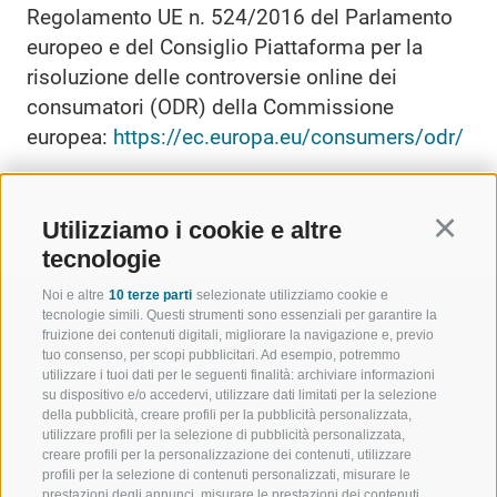
Regolamento UE n. 524/2016 del Parlamento
europeo e del Consiglio Piattaforma per la
risoluzione delle controversie online dei
consumatori (ODR) della Commissione
europea:
https://ec.europa.eu/consumers/odr/
Utilizziamo i cookie e altre
Continu
tecnologie
Noi e altre
10 terze parti
selezionate utilizziamo cookie e
tecnologie simili. Questi strumenti sono essenziali per garantire la
fruizione dei contenuti digitali, migliorare la navigazione e, previo
tuo consenso, per scopi pubblicitari. Ad esempio, potremmo
utilizzare i tuoi dati per le seguenti finalità: archiviare informazioni
BENVENUTI NELLA REGIONE
SPORT E AZ
su dispositivo e/o accedervi, utilizzare dati limitati per la selezione
TURISTICA DI RACINES
MOMENTI IN
della pubblicità, creare profili per la pubblicità personalizzata,
utilizzare profili per la selezione di pubblicità personalizzata,
creare profili per la personalizzazione dei contenuti, utilizzare
VAL GIOVO
SCIARE
profili per la selezione di contenuti personalizzati, misurare le
prestazioni degli annunci, misurare le prestazioni dei contenuti,