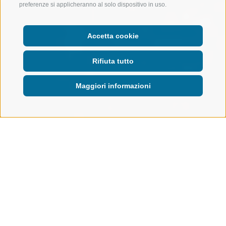
preferenze si applicheranno al solo dispositivo in uso.
Accetta cookie
Rifiuta tutto
Maggiori informazioni
LE VALLI DELLE VACANZE
TRADIZIONE E CULTURA
Tradizione e cultura
Racines sorprende – con una
varietà culturale
che va
ben oltre i pittoreschi panorami alpini. Tra lo stile di vita
autentico e la storia affascinante, qui scoprirai veri