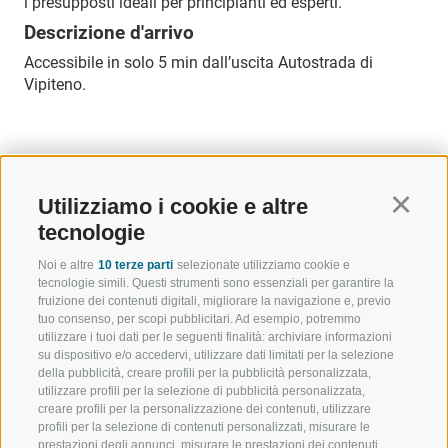
i presupposti ideali per principianti ed esperti.
Descrizione d'arrivo
Accessibile in solo 5 min dall’uscita Autostrada di
Vipiteno.
INDIETRO
Utilizziamo i cookie e altre
Continu
tecnologie
Noi e altre
10 terze parti
selezionate utilizziamo cookie e
tecnologie simili. Questi strumenti sono essenziali per garantire la
fruizione dei contenuti digitali, migliorare la navigazione e, previo
tuo consenso, per scopi pubblicitari. Ad esempio, potremmo
utilizzare i tuoi dati per le seguenti finalità: archiviare informazioni
BENVENUTI NELLA REGIONE
SPORT E AZ
su dispositivo e/o accedervi, utilizzare dati limitati per la selezione
TURISTICA DI RACINES
MOMENTI IN
della pubblicità, creare profili per la pubblicità personalizzata,
utilizzare profili per la selezione di pubblicità personalizzata,
creare profili per la personalizzazione dei contenuti, utilizzare
VAL GIOVO
SCIARE
profili per la selezione di contenuti personalizzati, misurare le
prestazioni degli annunci, misurare le prestazioni dei contenuti,