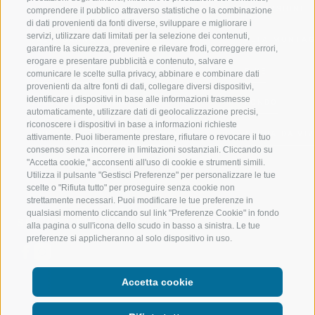
VAL RACINES
ESCURSIONI
comprendere il pubblico attraverso statistiche o la combinazione
di dati provenienti da fonti diverse, sviluppare e migliorare i
servizi, utilizzare dati limitati per la selezione dei contenuti,
VAL RIDANNA
ALTA MONTA
garantire la sicurezza, prevenire e rilevare frodi, correggere errori,
erogare e presentare pubblicità e contenuto, salvare e
IMPIANTI DI RISALITA
BIKE
comunicare le scelte sulla privacy, abbinare e combinare dati
provenienti da altre fonti di dati, collegare diversi dispositivi,
identificare i dispositivi in base alle informazioni trasmesse
SCUOLA DI SCI RACINES
FONDO
automaticamente, utilizzare dati di geolocalizzazione precisi,
riconoscere i dispositivi in base a informazioni richieste
LUISL'S SKI SCHOOL A RACINES
ACQUA DA VIV
attivamente. Puoi liberamente prestare, rifiutare o revocare il tuo
consenso senza incorrere in limitazioni sostanziali. Cliccando su
"Accetta cookie," acconsenti all'uso di cookie e strumenti simili.
Utilizza il pulsante "Gestisci Preferenze" per personalizzare le tue
scelte o "Rifiuta tutto" per proseguire senza cookie non
strettamente necessari. Puoi modificare le tue preferenze in
qualsiasi momento cliccando sul link "Preferenze Cookie" in fondo
SEGUICI SUI SOCIAL
alla pagina o sull'icona dello scudo in basso a sinistra. Le tue
preferenze si applicheranno al solo dispositivo in uso.
Accetta cookie