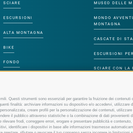
SCIARE
MUSEO DELLE M
ESCURSIONI
MONDO AVVENT
MONTAGNA
ALTA MONTAGNA
CASCATE DI ST
BIKE
ESCURSIONI PE
FONDO
SCIARE CON LA 
ACQUA DA VIVERE
PROGRAMMA PE
ili. Questi strumenti sono essenziali per garantire la fruizione dei contenuti d
enti finalità: archiviare informazioni su dispositivo e/o accedervi, utilizzare dati
à personalizzata, creare profili per la personalizzazione dei contenuti, utilizzare
ere il pubblico attraverso statistiche o la combinazione di dati provenienti da f
 e rilevare frodi, correggere errori, erogare e presentare pubblicità e contenuto
sitivi, identificare i dispositivi in base alle informazioni trasmesse automaticam
e prestare, rifiutare o revocare il tuo consenso senza incorrere in limitazioni 