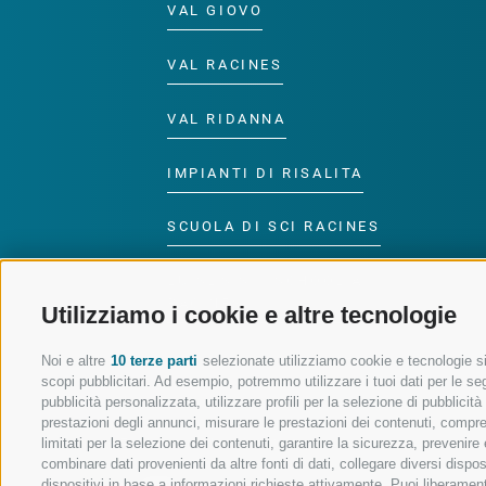
VAL GIOVO
VAL RACINES
VAL RIDANNA
IMPIANTI DI RISALITA
SCUOLA DI SCI RACINES
LUISL'S SKI SCHOOL A
RACINES
Utilizziamo i cookie e altre tecnologie
Noi e altre
10 terze parti
selezionate utilizziamo cookie e tecnologie sim
scopi pubblicitari. Ad esempio, potremmo utilizzare i tuoi dati per le segu
pubblicità personalizzata, utilizzare profili per la selezione di pubblicit
prestazioni degli annunci, misurare le prestazioni dei contenuti, comprend
SEGUICI SUI SOCIAL
limitati per la selezione dei contenuti, garantire la sicurezza, prevenire
combinare dati provenienti da altre fonti di dati, collegare diversi dispo
dispositivi in base a informazioni richieste attivamente. Puoi liberament