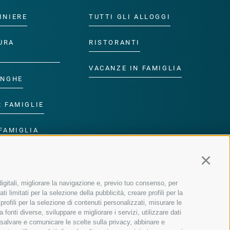
INIERE
TUTTI GLI ALLOGGI
URA
RISTORANTI
VACANZE IN FAMIGLIA
ANGHE
R FAMIGLIE
FAMIGLIA
R BAMBINI
Continu
igitali, migliorare la navigazione e, previo tuo consenso, per
 limitati per la selezione della pubblicità, creare profili per la
 profili per la selezione di contenuti personalizzati, misurare le
onti diverse, sviluppare e migliorare i servizi, utilizzare dati
, salvare e comunicare le scelte sulla privacy, abbinare e