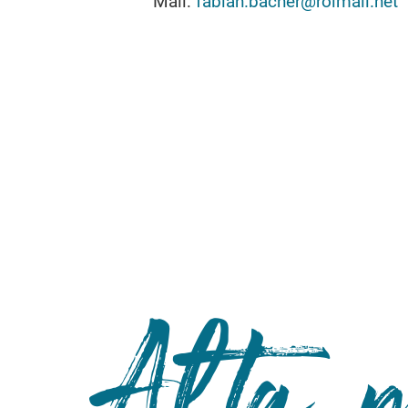
Mail:
fabian.bacher@rolmail.net
Alta 