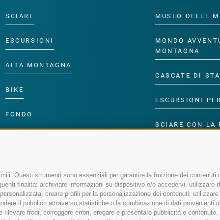
SCIARE
MUSEO DELLE M
ESCURSIONI
MONDO AVVENT
MONTAGNA
ALTA MONTAGNA
CASCATE DI ST
BIKE
ESCURSIONI PE
FONDO
SCIARE CON LA 
ACQUA DA VIVERE
PROGRAMMA PE
ili. Questi strumenti sono essenziali per garantire la fruizione dei contenuti d
enti finalità: archiviare informazioni su dispositivo e/o accedervi, utilizzare dati
à personalizzata, creare profili per la personalizzazione dei contenuti, utilizzare
ere il pubblico attraverso statistiche o la combinazione di dati provenienti da f
 e rilevare frodi, correggere errori, erogare e presentare pubblicità e contenuto