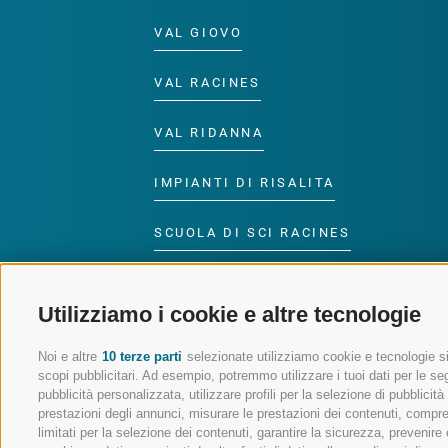
VAL GIOVO
VAL RACINES
VAL RIDANNA
IMPIANTI DI RISALITA
SCUOLA DI SCI RACINES
LUISL'S SKI SCHOOL A
RACINES
Utilizziamo i cookie e altre tecnologie
Noi e altre
10 terze parti
selezionate utilizziamo cookie e tecnologie sim
scopi pubblicitari. Ad esempio, potremmo utilizzare i tuoi dati per le segu
pubblicità personalizzata, utilizzare profili per la selezione di pubblicit
prestazioni degli annunci, misurare le prestazioni dei contenuti, comprend
SEGUICI SUI SOCIAL
limitati per la selezione dei contenuti, garantire la sicurezza, prevenire