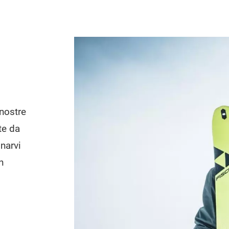
nostre
te da
narvi
n