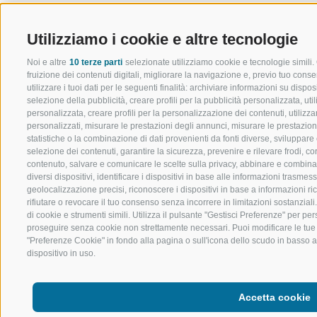
Utilizziamo i cookie e altre tecnologie
Noi e altre
10 terze parti
selezionate utilizziamo cookie e tecnologie simili.
fruizione dei contenuti digitali, migliorare la navigazione e, previo tuo con
utilizzare i tuoi dati per le seguenti finalità: archiviare informazioni su disposi
selezione della pubblicità, creare profili per la pubblicità personalizzata, util
personalizzata, creare profili per la personalizzazione dei contenuti, utilizzar
personalizzati, misurare le prestazioni degli annunci, misurare le prestazion
statistiche o la combinazione di dati provenienti da fonti diverse, sviluppare e m
selezione dei contenuti, garantire la sicurezza, prevenire e rilevare frodi, c
contenuto, salvare e comunicare le scelte sulla privacy, abbinare e combinare 
diversi dispositivi, identificare i dispositivi in base alle informazioni trasme
geolocalizzazione precisi, riconoscere i dispositivi in base a informazioni r
rifiutare o revocare il tuo consenso senza incorrere in limitazioni sostanzial
di cookie e strumenti simili. Utilizza il pulsante "Gestisci Preferenze" per pers
proseguire senza cookie non strettamente necessari. Puoi modificare le tue
"Preferenze Cookie" in fondo alla pagina o sull'icona dello scudo in basso a
dispositivo in uso.
Una buona pianificazione è la
base per escursioni sicure e
Accetta cookie
rilassanti in montagna. Con la