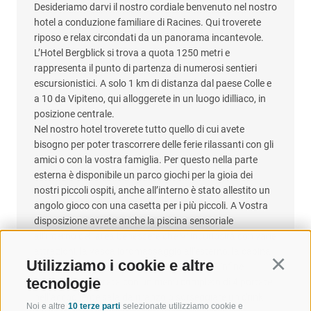
Desideriamo darvi il nostro cordiale benvenuto nel nostro
hotel a conduzione familiare di Racines. Qui troverete
riposo e relax circondati da un panorama incantevole.
L’Hotel Bergblick si trova a quota 1250 metri e
rappresenta il punto di partenza di numerosi sentieri
escursionistici. A solo 1 km di distanza dal paese Colle e
a 10 da Vipiteno, qui alloggerete in un luogo idilliaco, in
posizione centrale.
Nel nostro hotel troverete tutto quello di cui avete
bisogno per poter trascorrere delle ferie rilassanti con gli
amici o con la vostra famiglia. Per questo nella parte
esterna è disponibile un parco giochi per la gioia dei
nostri piccoli ospiti, anche all’interno è stato allestito un
angolo gioco con una casetta per i più piccoli. A Vostra
disposizione avrete anche la piscina sensoriale
all’interno dell’area benessere che Vi incuriosirà con varie
attrazioni, la vasca idromassaggio all'esterno, la cabina
Utilizziamo i cookie e altre
Continu
a raggi infrarossi e le nostre saune. Potrete infine
tecnologie
concludere la serata con un menù completo di 4 portate
nell’accogliente sala da pranzo o sorseggiare un drink
Noi e altre
10 terze parti
selezionate utilizziamo cookie e