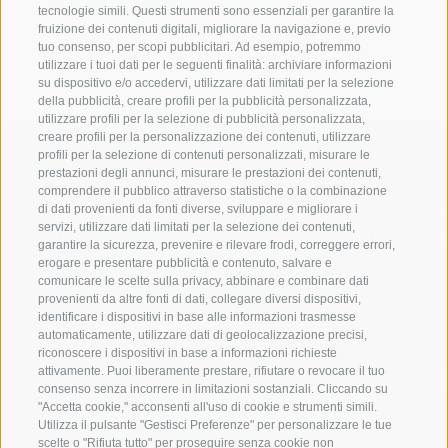
nel nostro bar interno.
tecnologie simili. Questi strumenti sono essenziali per garantire la
fruizione dei contenuti digitali, migliorare la navigazione e, previo
tuo consenso, per scopi pubblicitari. Ad esempio, potremmo
utilizzare i tuoi dati per le seguenti finalità: archiviare informazioni
su dispositivo e/o accedervi, utilizzare dati limitati per la selezione
della pubblicità, creare profili per la pubblicità personalizzata,
utilizzare profili per la selezione di pubblicità personalizzata,
creare profili per la personalizzazione dei contenuti, utilizzare
profili per la selezione di contenuti personalizzati, misurare le
prestazioni degli annunci, misurare le prestazioni dei contenuti,
comprendere il pubblico attraverso statistiche o la combinazione
di dati provenienti da fonti diverse, sviluppare e migliorare i
BENVENUTI NELLA REGIONE
SPORT E AZ
servizi, utilizzare dati limitati per la selezione dei contenuti,
TURISTICA DI RACINES
MOMENTI IN
garantire la sicurezza, prevenire e rilevare frodi, correggere errori,
erogare e presentare pubblicità e contenuto, salvare e
comunicare le scelte sulla privacy, abbinare e combinare dati
VAL GIOVO
SCIARE
provenienti da altre fonti di dati, collegare diversi dispositivi,
identificare i dispositivi in base alle informazioni trasmesse
VAL RACINES
ESCURSIONI
automaticamente, utilizzare dati di geolocalizzazione precisi,
riconoscere i dispositivi in base a informazioni richieste
attivamente. Puoi liberamente prestare, rifiutare o revocare il tuo
VAL RIDANNA
ALTA MONTA
consenso senza incorrere in limitazioni sostanziali. Cliccando su
"Accetta cookie," acconsenti all'uso di cookie e strumenti simili.
IMPIANTI DI RISALITA
BIKE
Utilizza il pulsante "Gestisci Preferenze" per personalizzare le tue
scelte o "Rifiuta tutto" per proseguire senza cookie non