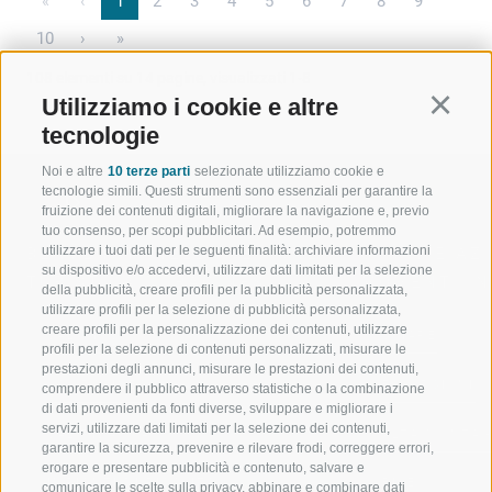
«
‹
1
2
3
4
5
6
7
8
9
10
›
»
108 elementi su 14 pagine, visualizzati 1-8
Utilizziamo i cookie e altre
Continu
tecnologie
Noi e altre
10 terze parti
selezionate utilizziamo cookie e
tecnologie simili. Questi strumenti sono essenziali per garantire la
fruizione dei contenuti digitali, migliorare la navigazione e, previo
tuo consenso, per scopi pubblicitari. Ad esempio, potremmo
utilizzare i tuoi dati per le seguenti finalità: archiviare informazioni
BENVENUTI NELLA REGIONE
SPORT E AZ
su dispositivo e/o accedervi, utilizzare dati limitati per la selezione
TURISTICA DI RACINES
MOMENTI IN
della pubblicità, creare profili per la pubblicità personalizzata,
utilizzare profili per la selezione di pubblicità personalizzata,
creare profili per la personalizzazione dei contenuti, utilizzare
VAL GIOVO
SCIARE
profili per la selezione di contenuti personalizzati, misurare le
prestazioni degli annunci, misurare le prestazioni dei contenuti,
VAL RACINES
ESCURSIONI
comprendere il pubblico attraverso statistiche o la combinazione
di dati provenienti da fonti diverse, sviluppare e migliorare i
servizi, utilizzare dati limitati per la selezione dei contenuti,
VAL RIDANNA
ALTA MONTA
garantire la sicurezza, prevenire e rilevare frodi, correggere errori,
erogare e presentare pubblicità e contenuto, salvare e
IMPIANTI DI RISALITA
BIKE
comunicare le scelte sulla privacy, abbinare e combinare dati