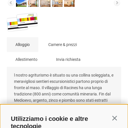
Alloggio
Camere & prezzi
Allestimento
Invia richiesta
l nostro agriturismo è situato su una collina soleggiata, e
meravigliosi sentieri escursionistici partono proprio di
fronte al maso. Il villaggio di Racines ha una lunga
tradizione (800 anni) come comunità mineraria. Fin dal
Medioevo, argento, zinco e piombo sono stati estratti
nella regione. Nel Museo delle Miniere Ridanna-
Monteneve si racconta la lunga storia delle miniere a
Utilizziamo i cookie e altre
Continu
Racines. La regione confina a nord con le possenti cime
tecnologie
delle Alpi dello Stubai. Magnifici sentieri escursionistici e