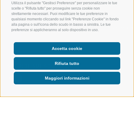
IMPIANTI DI RISALITA
BIKE
Utilizza il pulsante "Gestisci Preferenze" per personalizzare le tue
scelte o "Rifiuta tutto" per proseguire senza cookie non
strettamente necessari. Puoi modificare le tue preferenze in
SCUOLA DI SCI RACINES
FONDO
qualsiasi momento cliccando sul link "Preferenze Cookie" in fondo
alla pagina o sull'icona dello scudo in basso a sinistra. Le tue
LUISL'S SKI SCHOOL A RACINES
ACQUA DA VIV
preferenze si applicheranno al solo dispositivo in uso.
Accetta cookie
Rifiuta tutto
SEGUICI SUI SOCIAL
Maggiori informazioni
CREDITS
|
MAPPA DEL SITO
|
AMMINISTRAZIONE
TRASPARENTE
|
COOKIE POLICY
|
PRIVACY
|
Preferenze Cookies