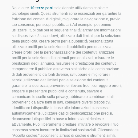
vie ferrate impegnative vi portano in altitudini alpine, fino
Noi e altre
10 terze parti
selezionate utilizziamo cookie e
in cima alle magnifiche vette di 3000 metri.
tecnologie simili. Questi strumenti sono essenziali per garantire la
fruizione dei contenuti digitali, migliorare la navigazione e, previo
tuo consenso, per scopi pubblicitari. Ad esempio, potremmo
utilizzare i tuoi dati per le seguenti finalità: archiviare informazioni
su dispositivo e/o accedervi, utilizzare dati limitati per la selezione
della pubblicità, creare profili per la pubblicità personalizzata,
utilizzare profili per la selezione di pubblicità personalizzata,
creare profili per la personalizzazione dei contenuti, utilizzare
profili per la selezione di contenuti personalizzati, misurare le
prestazioni degli annunci, misurare le prestazioni dei contenuti,
comprendere il pubblico attraverso statistiche o la combinazione
di dati provenienti da fonti diverse, sviluppare e migliorare i
BENVENUTI NELLA REGIONE
SPORT E AZ
servizi, utilizzare dati limitati per la selezione dei contenuti,
TURISTICA DI RACINES
MOMENTI IN
garantire la sicurezza, prevenire e rilevare frodi, correggere errori,
erogare e presentare pubblicità e contenuto, salvare e
comunicare le scelte sulla privacy, abbinare e combinare dati
VAL GIOVO
SCIARE
provenienti da altre fonti di dati, collegare diversi dispositivi,
identificare i dispositivi in base alle informazioni trasmesse
VAL RACINES
ESCURSIONI
automaticamente, utilizzare dati di geolocalizzazione precisi,
riconoscere i dispositivi in base a informazioni richieste
attivamente. Puoi liberamente prestare, rifiutare o revocare il tuo
VAL RIDANNA
ALTA MONTA
consenso senza incorrere in limitazioni sostanziali. Cliccando su
"Accetta cookie," acconsenti all'uso di cookie e strumenti simili.