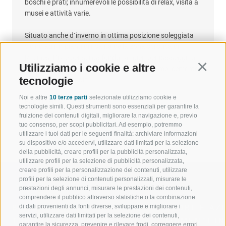
boschi e prati; innumerevoli le possibilità di relax, visita a
musei e attività varie.
Situato anche d´inverno in ottima posizione soleggiata
vicino agli impianti di risalita della zona sciistica di
Racines. Piste per sci da fondo, sentieri per passeggiate
Utilizziamo i cookie e altre
Continu
invernali, divertimento sullo snow board, semplicemente
tecnologie
un inverno da favola.
Noi e altre
10 terze parti
selezionate utilizziamo cookie e
Familie Haller
tecnologie simili. Questi strumenti sono essenziali per garantire la
fruizione dei contenuti digitali, migliorare la navigazione e, previo
tuo consenso, per scopi pubblicitari. Ad esempio, potremmo
utilizzare i tuoi dati per le seguenti finalità: archiviare informazioni
su dispositivo e/o accedervi, utilizzare dati limitati per la selezione
della pubblicità, creare profili per la pubblicità personalizzata,
utilizzare profili per la selezione di pubblicità personalizzata,
creare profili per la personalizzazione dei contenuti, utilizzare
profili per la selezione di contenuti personalizzati, misurare le
prestazioni degli annunci, misurare le prestazioni dei contenuti,
comprendere il pubblico attraverso statistiche o la combinazione
di dati provenienti da fonti diverse, sviluppare e migliorare i
BENVENUTI NELLA REGIONE
SPORT E AZ
servizi, utilizzare dati limitati per la selezione dei contenuti,
TURISTICA DI RACINES
MOMENTI IN
garantire la sicurezza, prevenire e rilevare frodi, correggere errori,