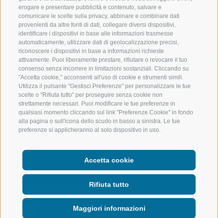
erogare e presentare pubblicità e contenuto, salvare e
comunicare le scelte sulla privacy, abbinare e combinare dati
VAL GIOVO
SCIARE
provenienti da altre fonti di dati, collegare diversi dispositivi,
identificare i dispositivi in base alle informazioni trasmesse
VAL RACINES
ESCURSIONI
automaticamente, utilizzare dati di geolocalizzazione precisi,
riconoscere i dispositivi in base a informazioni richieste
attivamente. Puoi liberamente prestare, rifiutare o revocare il tuo
VAL RIDANNA
ALTA MONTA
consenso senza incorrere in limitazioni sostanziali. Cliccando su
"Accetta cookie," acconsenti all'uso di cookie e strumenti simili.
IMPIANTI DI RISALITA
BIKE
Utilizza il pulsante "Gestisci Preferenze" per personalizzare le tue
scelte o "Rifiuta tutto" per proseguire senza cookie non
strettamente necessari. Puoi modificare le tue preferenze in
SCUOLA DI SCI RACINES
FONDO
qualsiasi momento cliccando sul link "Preferenze Cookie" in fondo
alla pagina o sull'icona dello scudo in basso a sinistra. Le tue
LUISL'S SKI SCHOOL A RACINES
ACQUA DA VIV
preferenze si applicheranno al solo dispositivo in uso.
Accetta cookie
Rifiuta tutto
SEGUICI SUI SOCIAL
Maggiori informazioni