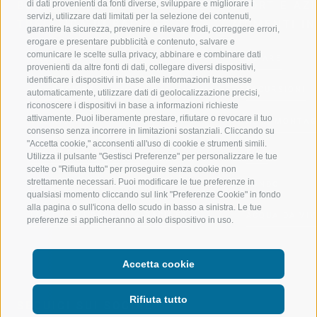
di dati provenienti da fonti diverse, sviluppare e migliorare i
BENVENUTI NELLA REGIONE
SPORT E AZ
servizi, utilizzare dati limitati per la selezione dei contenuti,
TURISTICA DI RACINES
MOMENTI IN
garantire la sicurezza, prevenire e rilevare frodi, correggere errori,
erogare e presentare pubblicità e contenuto, salvare e
comunicare le scelte sulla privacy, abbinare e combinare dati
VAL GIOVO
SCIARE
provenienti da altre fonti di dati, collegare diversi dispositivi,
identificare i dispositivi in base alle informazioni trasmesse
VAL RACINES
ESCURSIONI
automaticamente, utilizzare dati di geolocalizzazione precisi,
riconoscere i dispositivi in base a informazioni richieste
attivamente. Puoi liberamente prestare, rifiutare o revocare il tuo
VAL RIDANNA
ALTA MONTA
consenso senza incorrere in limitazioni sostanziali. Cliccando su
"Accetta cookie," acconsenti all'uso di cookie e strumenti simili.
IMPIANTI DI RISALITA
BIKE
Utilizza il pulsante "Gestisci Preferenze" per personalizzare le tue
scelte o "Rifiuta tutto" per proseguire senza cookie non
strettamente necessari. Puoi modificare le tue preferenze in
SCUOLA DI SCI RACINES
FONDO
qualsiasi momento cliccando sul link "Preferenze Cookie" in fondo
alla pagina o sull'icona dello scudo in basso a sinistra. Le tue
LUISL'S SKI SCHOOL A RACINES
ACQUA DA VIV
preferenze si applicheranno al solo dispositivo in uso.
Accetta cookie
Rifiuta tutto
SEGUICI SUI SOCIAL