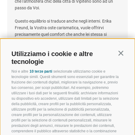
che l'atmosfera chic della città di Vipiteno sono ad un
passo da Voi.
Questo equilibrio si traduce anche negli interni. Erika
Freund, la Vostra oste carismatica, vuole offrirvi
precisamente quel comfort che anche lei stessa si
auspica nella vita.
Utilizziamo i cookie e altre
Continu
L'amore per il design ed il contatto con la natura, uniti in
tecnologie
una KlimaHaus ad alta efficienza energetica, Vi offrono
ciò che conta veramente: lo spazio ed il tempo per
Noi e altre
10 terze parti
selezionate utilizziamo cookie e
godervi la vacanza.
tecnologie simili. Questi strumenti sono essenziali per garantire la
fruizione dei contenuti digitali, migliorare la navigazione e, previo
tuo consenso, per scopi pubblicitari. Ad esempio, potremmo
utilizzare i tuoi dati per le seguenti finalità: archiviare informazioni
su dispositivo e/o accedervi, utilizzare dati limitati per la selezione
della pubblicità, creare profili per la pubblicità personalizzata,
utilizzare profili per la selezione di pubblicità personalizzata,
creare profili per la personalizzazione dei contenuti, utilizzare
profili per la selezione di contenuti personalizzati, misurare le
prestazioni degli annunci, misurare le prestazioni dei contenuti,
comprendere il pubblico attraverso statistiche o la combinazione