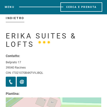
MENU
CERCA E PRENOTA
INDIETRO
ERIKA SUITES &
LOFTS
Contatto:
Belprato 17
39040 Racines
CIN: IT021070B4KFVVJ8QL
Piantina: