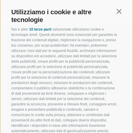
INDIETRO
Utilizziamo i cookie e altre
Continu
tecnologie
Noi e altre
10 terze parti
selezionate utilizziamo cookie e
tecnologie simili. Questi strumenti sono essenziali per garantire la
fruizione dei contenuti digitali, migliorare la navigazione e, previo
tuo consenso, per scopi pubblicitari. Ad esempio, potremmo
utilizzare i tuoi dati per le seguenti finalità: archiviare informazioni
BENVENUTI NELLA REGIONE
SPORT E AZ
su dispositivo e/o accedervi, utilizzare dati limitati per la selezione
TURISTICA DI RACINES
MOMENTI IN
della pubblicità, creare profili per la pubblicità personalizzata,
utilizzare profili per la selezione di pubblicità personalizzata,
creare profili per la personalizzazione dei contenuti, utilizzare
VAL GIOVO
SCIARE
profili per la selezione di contenuti personalizzati, misurare le
prestazioni degli annunci, misurare le prestazioni dei contenuti,
VAL RACINES
ESCURSIONI
comprendere il pubblico attraverso statistiche o la combinazione
di dati provenienti da fonti diverse, sviluppare e migliorare i
servizi, utilizzare dati limitati per la selezione dei contenuti,
VAL RIDANNA
ALTA MONTA
garantire la sicurezza, prevenire e rilevare frodi, correggere errori,
erogare e presentare pubblicità e contenuto, salvare e
IMPIANTI DI RISALITA
BIKE
comunicare le scelte sulla privacy, abbinare e combinare dati
provenienti da altre fonti di dati, collegare diversi dispositivi,
identificare i dispositivi in base alle informazioni trasmesse
SCUOLA DI SCI RACINES
FONDO
automaticamente, utilizzare dati di geolocalizzazione precisi,