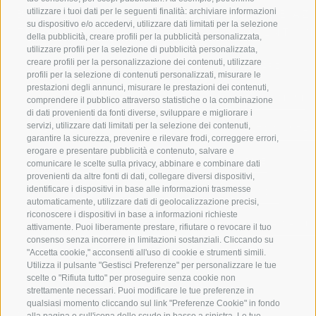
utilizzare i tuoi dati per le seguenti finalità: archiviare informazioni
BENVENUTI NELLA REGIONE
SPORT E AZ
su dispositivo e/o accedervi, utilizzare dati limitati per la selezione
TURISTICA DI RACINES
MOMENTI IN
della pubblicità, creare profili per la pubblicità personalizzata,
utilizzare profili per la selezione di pubblicità personalizzata,
creare profili per la personalizzazione dei contenuti, utilizzare
VAL GIOVO
SCIARE
profili per la selezione di contenuti personalizzati, misurare le
prestazioni degli annunci, misurare le prestazioni dei contenuti,
VAL RACINES
ESCURSIONI
comprendere il pubblico attraverso statistiche o la combinazione
di dati provenienti da fonti diverse, sviluppare e migliorare i
servizi, utilizzare dati limitati per la selezione dei contenuti,
VAL RIDANNA
ALTA MONTA
garantire la sicurezza, prevenire e rilevare frodi, correggere errori,
erogare e presentare pubblicità e contenuto, salvare e
IMPIANTI DI RISALITA
BIKE
comunicare le scelte sulla privacy, abbinare e combinare dati
provenienti da altre fonti di dati, collegare diversi dispositivi,
identificare i dispositivi in base alle informazioni trasmesse
SCUOLA DI SCI RACINES
FONDO
automaticamente, utilizzare dati di geolocalizzazione precisi,
riconoscere i dispositivi in base a informazioni richieste
LUISL'S SKI SCHOOL A RACINES
ACQUA DA VIV
attivamente. Puoi liberamente prestare, rifiutare o revocare il tuo
consenso senza incorrere in limitazioni sostanziali. Cliccando su
"Accetta cookie," acconsenti all'uso di cookie e strumenti simili.
Utilizza il pulsante "Gestisci Preferenze" per personalizzare le tue
scelte o "Rifiuta tutto" per proseguire senza cookie non
strettamente necessari. Puoi modificare le tue preferenze in
qualsiasi momento cliccando sul link "Preferenze Cookie" in fondo
SEGUICI SUI SOCIAL
alla pagina o sull'icona dello scudo in basso a sinistra. Le tue