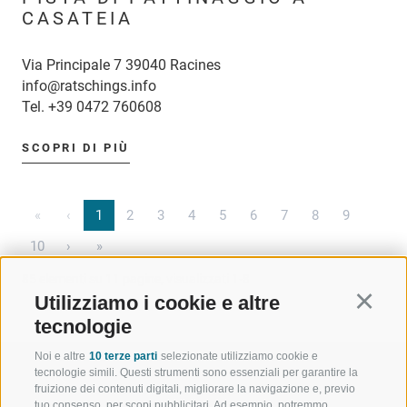
CASATEIA
Via Principale 7 39040 Racines
info@ratschings.info
Tel.
+39 0472 760608
SCOPRI DI PIÙ
«
‹
1
2
3
4
5
6
7
8
9
10
›
»
85 elementi su 11 pagine, visualizzati 1-8
Utilizziamo i cookie e altre
Continu
tecnologie
Noi e altre
10 terze parti
selezionate utilizziamo cookie e
tecnologie simili. Questi strumenti sono essenziali per garantire la
fruizione dei contenuti digitali, migliorare la navigazione e, previo
tuo consenso, per scopi pubblicitari. Ad esempio, potremmo