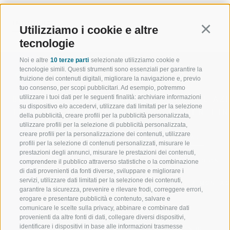
INDIETRO
Utilizziamo i cookie e altre
Continu
tecnologie
Noi e altre
10 terze parti
selezionate utilizziamo cookie e
tecnologie simili. Questi strumenti sono essenziali per garantire la
fruizione dei contenuti digitali, migliorare la navigazione e, previo
tuo consenso, per scopi pubblicitari. Ad esempio, potremmo
utilizzare i tuoi dati per le seguenti finalità: archiviare informazioni
BENVENUTI NELLA REGIONE
SPORT E AZ
su dispositivo e/o accedervi, utilizzare dati limitati per la selezione
TURISTICA DI RACINES
MOMENTI IN
della pubblicità, creare profili per la pubblicità personalizzata,
utilizzare profili per la selezione di pubblicità personalizzata,
creare profili per la personalizzazione dei contenuti, utilizzare
VAL GIOVO
SCIARE
profili per la selezione di contenuti personalizzati, misurare le
prestazioni degli annunci, misurare le prestazioni dei contenuti,
VAL RACINES
ESCURSIONI
comprendere il pubblico attraverso statistiche o la combinazione
di dati provenienti da fonti diverse, sviluppare e migliorare i
servizi, utilizzare dati limitati per la selezione dei contenuti,
VAL RIDANNA
ALTA MONTA
garantire la sicurezza, prevenire e rilevare frodi, correggere errori,
erogare e presentare pubblicità e contenuto, salvare e
IMPIANTI DI RISALITA
BIKE
comunicare le scelte sulla privacy, abbinare e combinare dati
provenienti da altre fonti di dati, collegare diversi dispositivi,
identificare i dispositivi in base alle informazioni trasmesse
SCUOLA DI SCI RACINES
FONDO