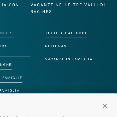
LIA CON
VACANZE NELLE TRE VALLI DI
RACINES
INIERE
TUTTI GLI ALLOGGI
URA
RISTORANTI
VACANZE IN FAMIGLIA
ANGHE
R FAMIGLIE
FAMIGLIA
R BAMBINI
Continu