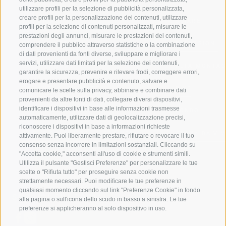
utilizzare profili per la selezione di pubblicità personalizzata,
creare profili per la personalizzazione dei contenuti, utilizzare
VAL GIOVO
SCIARE
profili per la selezione di contenuti personalizzati, misurare le
prestazioni degli annunci, misurare le prestazioni dei contenuti,
VAL RACINES
ESCURSIONI
comprendere il pubblico attraverso statistiche o la combinazione
di dati provenienti da fonti diverse, sviluppare e migliorare i
servizi, utilizzare dati limitati per la selezione dei contenuti,
VAL RIDANNA
ALTA MONTA
garantire la sicurezza, prevenire e rilevare frodi, correggere errori,
erogare e presentare pubblicità e contenuto, salvare e
IMPIANTI DI RISALITA
BIKE
comunicare le scelte sulla privacy, abbinare e combinare dati
provenienti da altre fonti di dati, collegare diversi dispositivi,
identificare i dispositivi in base alle informazioni trasmesse
SCUOLA DI SCI RACINES
FONDO
automaticamente, utilizzare dati di geolocalizzazione precisi,
riconoscere i dispositivi in base a informazioni richieste
LUISL'S SKI SCHOOL A RACINES
ACQUA DA VIV
attivamente. Puoi liberamente prestare, rifiutare o revocare il tuo
consenso senza incorrere in limitazioni sostanziali. Cliccando su
"Accetta cookie," acconsenti all'uso di cookie e strumenti simili.
Utilizza il pulsante "Gestisci Preferenze" per personalizzare le tue
scelte o "Rifiuta tutto" per proseguire senza cookie non
strettamente necessari. Puoi modificare le tue preferenze in
qualsiasi momento cliccando sul link "Preferenze Cookie" in fondo
SEGUICI SUI SOCIAL
alla pagina o sull'icona dello scudo in basso a sinistra. Le tue
preferenze si applicheranno al solo dispositivo in uso.