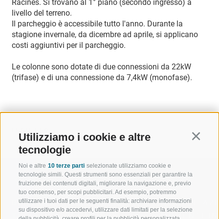
Racines. Si trovano al 1° piano (secondo ingresso) a
livello del terreno.
Il parcheggio è accessibile tutto l'anno. Durante la
stagione invernale, da dicembre ad aprile, si applicano
costi aggiuntivi per il parcheggio.
Le colonne sono dotate di due connessioni da 22kW
(trifase) e di una connessione da 7,4kW (monofase).
INDIETRO
Utilizziamo i cookie e altre
Continu
tecnologie
Noi e altre
10 terze parti
selezionate utilizziamo cookie e
tecnologie simili. Questi strumenti sono essenziali per garantire la
fruizione dei contenuti digitali, migliorare la navigazione e, previo
tuo consenso, per scopi pubblicitari. Ad esempio, potremmo
utilizzare i tuoi dati per le seguenti finalità: archiviare informazioni
BENVENUTI NELLA REGIONE
SPORT E AZ
su dispositivo e/o accedervi, utilizzare dati limitati per la selezione
TURISTICA DI RACINES
MOMENTI IN
della pubblicità, creare profili per la pubblicità personalizzata,