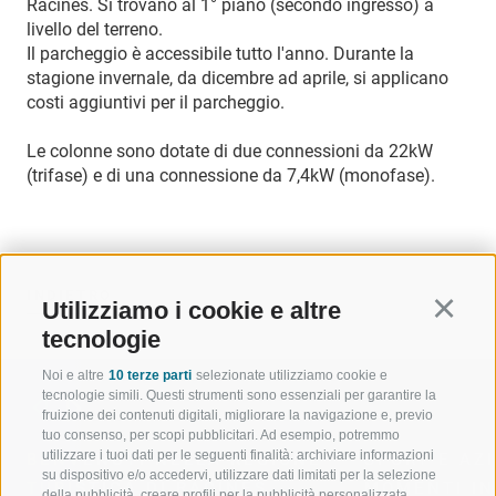
Racines. Si trovano al 1° piano (secondo ingresso) a
livello del terreno.
Il parcheggio è accessibile tutto l'anno. Durante la
stagione invernale, da dicembre ad aprile, si applicano
costi aggiuntivi per il parcheggio.
Le colonne sono dotate di due connessioni da 22kW
(trifase) e di una connessione da 7,4kW (monofase).
INDIETRO
Utilizziamo i cookie e altre
Continu
tecnologie
Noi e altre
10 terze parti
selezionate utilizziamo cookie e
tecnologie simili. Questi strumenti sono essenziali per garantire la
fruizione dei contenuti digitali, migliorare la navigazione e, previo
tuo consenso, per scopi pubblicitari. Ad esempio, potremmo
utilizzare i tuoi dati per le seguenti finalità: archiviare informazioni
BENVENUTI NELLA REGIONE
SPORT E AZ
su dispositivo e/o accedervi, utilizzare dati limitati per la selezione
TURISTICA DI RACINES
MOMENTI IN
della pubblicità, creare profili per la pubblicità personalizzata,