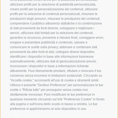
utilizzare profili per la selezione di pubblicità personalizzata,
creare profili per la personalizzazione dei contenuti, utilizzare
VAL GIOVO
SCIARE
profili per la selezione di contenuti personalizzati, misurare le
prestazioni degli annunci, misurare le prestazioni dei contenuti,
VAL RACINES
ESCURSIONI
comprendere il pubblico attraverso statistiche o la combinazione
di dati provenienti da fonti diverse, sviluppare e migliorare i
servizi, utilizzare dati limitati per la selezione dei contenuti,
VAL RIDANNA
ALTA MONTA
garantire la sicurezza, prevenire e rilevare frodi, correggere errori,
erogare e presentare pubblicità e contenuto, salvare e
IMPIANTI DI RISALITA
BIKE
comunicare le scelte sulla privacy, abbinare e combinare dati
provenienti da altre fonti di dati, collegare diversi dispositivi,
identificare i dispositivi in base alle informazioni trasmesse
SCUOLA DI SCI RACINES
FONDO
automaticamente, utilizzare dati di geolocalizzazione precisi,
riconoscere i dispositivi in base a informazioni richieste
LUISL'S SKI SCHOOL A RACINES
ACQUA DA VIV
attivamente. Puoi liberamente prestare, rifiutare o revocare il tuo
consenso senza incorrere in limitazioni sostanziali. Cliccando su
"Accetta cookie," acconsenti all'uso di cookie e strumenti simili.
Utilizza il pulsante "Gestisci Preferenze" per personalizzare le tue
scelte o "Rifiuta tutto" per proseguire senza cookie non
strettamente necessari. Puoi modificare le tue preferenze in
qualsiasi momento cliccando sul link "Preferenze Cookie" in fondo
SEGUICI SUI SOCIAL
alla pagina o sull'icona dello scudo in basso a sinistra. Le tue
preferenze si applicheranno al solo dispositivo in uso.