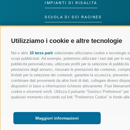
IMPIANTI DI RISALITA
SCUOLA DI SCI RACINES
LUISL'S SKI SCHOOL A
RACINES
Utilizziamo i cookie e altre tecnologie
Noi e altre
10 terze parti
selezionate utilizziamo cookie e tecnologie sim
scopi pubblicitari. Ad esempio, potremmo utilizzare i tuoi dati per le segu
pubblicità personalizzata, utilizzare profili per la selezione di pubblicit
prestazioni degli annunci, misurare le prestazioni dei contenuti, comprend
SEGUICI SUI SOCIAL
limitati per la selezione dei contenuti, garantire la sicurezza, prevenire
combinare dati provenienti da altre fonti di dati, collegare diversi dispo
dispositivi in base a informazioni richieste attivamente. Puoi liberament
cookie e strumenti simili. Utilizza il pulsante "Gestisci Preferenze" pe
qualsiasi momento cliccando sul link "Preferenze Cookie" in fondo alla p
Maggiori informazioni
CREDITS
|
MAPPA DEL SITO
|
AMMINISTRAZIONE TRAS