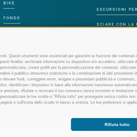
BIKE
ESCURSIONI PE
FONDO
SCIARE CON LA 
ACQUA DA VIVERE
PROGRAMMA PE
ili. Questi strumenti sono essenziali per garantire la fruizione dei contenuti d
enti finalità: archiviare informazioni su dispositivo e/o accedervi, utilizzare dati
à personalizzata, creare profili per la personalizzazione dei contenuti, utilizzare
ere il pubblico attraverso statistiche o la combinazione di dati provenienti da f
 e rilevare frodi, correggere errori, erogare e presentare pubblicità e contenuto
sitivi, identificare i dispositivi in base alle informazioni trasmesse automaticam
e prestare, rifiutare o revocare il tuo consenso senza incorrere in limitazioni 
r personalizzare le tue scelte o "Rifiuta tutto" per proseguire senza cookie no
agina o sull'icona dello scudo in basso a sinistra. Le tue preferenze si applic
Rifiuta tutto
PARENTE
|
COOKIE POLICY
|
PRIVACY
|
Preferenze Cookies