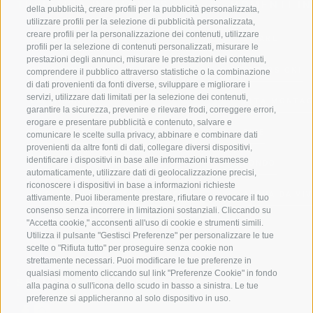
TURISTICA DI RACINES
MOMENTI IN
della pubblicità, creare profili per la pubblicità personalizzata,
utilizzare profili per la selezione di pubblicità personalizzata,
creare profili per la personalizzazione dei contenuti, utilizzare
VAL GIOVO
SCIARE
profili per la selezione di contenuti personalizzati, misurare le
prestazioni degli annunci, misurare le prestazioni dei contenuti,
VAL RACINES
ESCURSIONI
comprendere il pubblico attraverso statistiche o la combinazione
di dati provenienti da fonti diverse, sviluppare e migliorare i
servizi, utilizzare dati limitati per la selezione dei contenuti,
VAL RIDANNA
ALTA MONTA
garantire la sicurezza, prevenire e rilevare frodi, correggere errori,
erogare e presentare pubblicità e contenuto, salvare e
IMPIANTI DI RISALITA
BIKE
comunicare le scelte sulla privacy, abbinare e combinare dati
provenienti da altre fonti di dati, collegare diversi dispositivi,
identificare i dispositivi in base alle informazioni trasmesse
SCUOLA DI SCI RACINES
FONDO
automaticamente, utilizzare dati di geolocalizzazione precisi,
riconoscere i dispositivi in base a informazioni richieste
LUISL'S SKI SCHOOL A RACINES
ACQUA DA VIV
attivamente. Puoi liberamente prestare, rifiutare o revocare il tuo
consenso senza incorrere in limitazioni sostanziali. Cliccando su
"Accetta cookie," acconsenti all'uso di cookie e strumenti simili.
Utilizza il pulsante "Gestisci Preferenze" per personalizzare le tue
scelte o "Rifiuta tutto" per proseguire senza cookie non
strettamente necessari. Puoi modificare le tue preferenze in
qualsiasi momento cliccando sul link "Preferenze Cookie" in fondo
SEGUICI SUI SOCIAL
alla pagina o sull'icona dello scudo in basso a sinistra. Le tue
preferenze si applicheranno al solo dispositivo in uso.