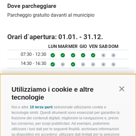
Dove parcheggiare
Parcheggio gratuito davanti al municipio
Orari d`apertura:
01.01. - 31.12.
LUN
MAR
MER
GIO
VEN
SAB
DOM
07:30 - 12:30
14:30 - 16:30
INDIETRO
Utilizziamo i cookie e altre
Continu
tecnologie
Noi e altre
10 terze parti
selezionate utilizziamo cookie e
tecnologie simili. Questi strumenti sono essenziali per garantire la
fruizione dei contenuti digitali, migliorare la navigazione e, previo
tuo consenso, per scopi pubblicitari. Ad esempio, potremmo
utilizzare i tuoi dati per le seguenti finalità: archiviare informazioni
BENVENUTI NELLA REGIONE
SPORT E AZ
su dispositivo e/o accedervi, utilizzare dati limitati per la selezione