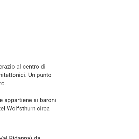
crazio al centro di
hitettonici.
Un punto
ro.
e appartiene ai baroni
tel Wolfsthurn circa
-Val Ridanna) da