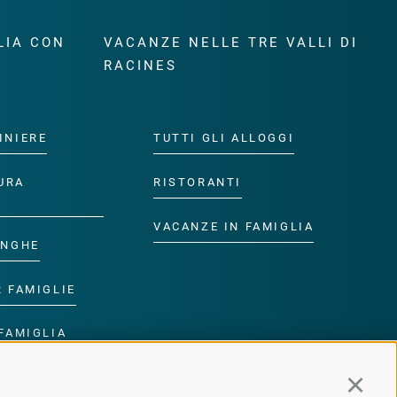
LIA CON
VACANZE NELLE TRE VALLI DI
RACINES
INIERE
TUTTI GLI ALLOGGI
URA
RISTORANTI
VACANZE IN FAMIGLIA
ANGHE
R FAMIGLIE
FAMIGLIA
R BAMBINI
Continu