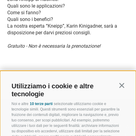
Quali sono le applicazioni?
Come si fanno?
Quali sono i benefici?
La nostra esperta “Kneipp”, Karin Kinigadner, sarà a
disposizione per darvi preziosi consigli.
Gratuito - Non è necessaria la prenotazione!
INDIETRO
Utilizziamo i cookie e altre
Continu
tecnologie
Noi e altre
10 terze parti
selezionate utilizziamo cookie e
tecnologie simili. Questi strumenti sono essenziali per garantire la
fruizione dei contenuti digitali, migliorare la navigazione e, previo
tuo consenso, per scopi pubblicitari. Ad esempio, potremmo
utilizzare i tuoi dati per le seguenti finalità: archiviare informazioni
BENVENUTI NELLA REGIONE
SPORT E AZ
su dispositivo e/o accedervi, utilizzare dati limitati per la selezione
TURISTICA DI RACINES
MOMENTI IN