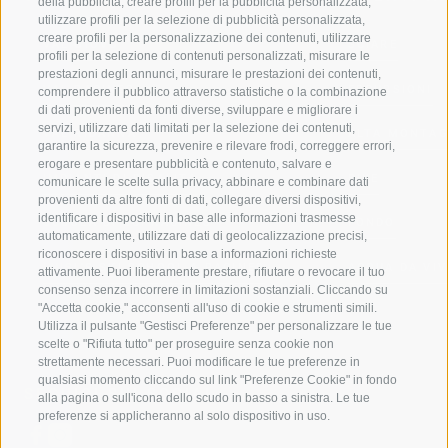
della pubblicità, creare profili per la pubblicità personalizzata,
utilizzare profili per la selezione di pubblicità personalizzata,
creare profili per la personalizzazione dei contenuti, utilizzare
VAL GIOVO
SCIARE
profili per la selezione di contenuti personalizzati, misurare le
prestazioni degli annunci, misurare le prestazioni dei contenuti,
VAL RACINES
ESCURSIONI
comprendere il pubblico attraverso statistiche o la combinazione
di dati provenienti da fonti diverse, sviluppare e migliorare i
servizi, utilizzare dati limitati per la selezione dei contenuti,
VAL RIDANNA
ALTA MONTA
garantire la sicurezza, prevenire e rilevare frodi, correggere errori,
erogare e presentare pubblicità e contenuto, salvare e
IMPIANTI DI RISALITA
BIKE
comunicare le scelte sulla privacy, abbinare e combinare dati
provenienti da altre fonti di dati, collegare diversi dispositivi,
identificare i dispositivi in base alle informazioni trasmesse
SCUOLA DI SCI RACINES
FONDO
automaticamente, utilizzare dati di geolocalizzazione precisi,
riconoscere i dispositivi in base a informazioni richieste
LUISL'S SKI SCHOOL A RACINES
ACQUA DA VIV
attivamente. Puoi liberamente prestare, rifiutare o revocare il tuo
consenso senza incorrere in limitazioni sostanziali. Cliccando su
"Accetta cookie," acconsenti all'uso di cookie e strumenti simili.
Utilizza il pulsante "Gestisci Preferenze" per personalizzare le tue
scelte o "Rifiuta tutto" per proseguire senza cookie non
strettamente necessari. Puoi modificare le tue preferenze in
qualsiasi momento cliccando sul link "Preferenze Cookie" in fondo
SEGUICI SUI SOCIAL
alla pagina o sull'icona dello scudo in basso a sinistra. Le tue
preferenze si applicheranno al solo dispositivo in uso.