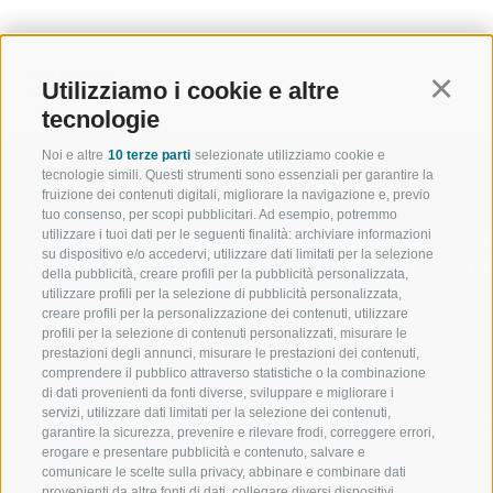
INDIETRO
Utilizziamo i cookie e altre
Continu
tecnologie
Noi e altre
10 terze parti
selezionate utilizziamo cookie e
tecnologie simili. Questi strumenti sono essenziali per garantire la
fruizione dei contenuti digitali, migliorare la navigazione e, previo
tuo consenso, per scopi pubblicitari. Ad esempio, potremmo
utilizzare i tuoi dati per le seguenti finalità: archiviare informazioni
BENVENUTI NELLA REGIONE
SPORT E AZ
su dispositivo e/o accedervi, utilizzare dati limitati per la selezione
TURISTICA DI RACINES
MOMENTI IN
della pubblicità, creare profili per la pubblicità personalizzata,
utilizzare profili per la selezione di pubblicità personalizzata,
creare profili per la personalizzazione dei contenuti, utilizzare
VAL GIOVO
SCIARE
profili per la selezione di contenuti personalizzati, misurare le
prestazioni degli annunci, misurare le prestazioni dei contenuti,
VAL RACINES
ESCURSIONI
comprendere il pubblico attraverso statistiche o la combinazione
di dati provenienti da fonti diverse, sviluppare e migliorare i
servizi, utilizzare dati limitati per la selezione dei contenuti,
VAL RIDANNA
ALTA MONTA
garantire la sicurezza, prevenire e rilevare frodi, correggere errori,
erogare e presentare pubblicità e contenuto, salvare e
IMPIANTI DI RISALITA
BIKE
comunicare le scelte sulla privacy, abbinare e combinare dati
provenienti da altre fonti di dati, collegare diversi dispositivi,