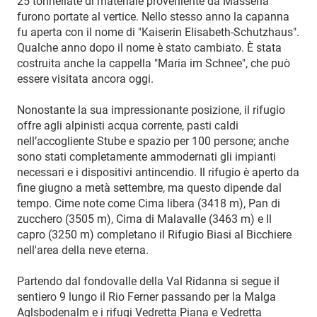
25 tonnellate di materiale proveniente da Masseria
furono portate al vertice. Nello stesso anno la capanna
fu aperta con il nome di "Kaiserin Elisabeth-Schutzhaus".
Qualche anno dopo il nome è stato cambiato. È stata
costruita anche la cappella "Maria im Schnee", che può
essere visitata ancora oggi.
Nonostante la sua impressionante posizione, il rifugio
offre agli alpinisti acqua corrente, pasti caldi
nell’accogliente Stube e spazio per 100 persone; anche
sono stati completamente ammodernati gli impianti
necessari e i dispositivi antincendio. Il rifugio è aperto da
fine giugno a metà settembre, ma questo dipende dal
tempo. Cime note come Cima libera (3418 m), Pan di
zucchero (3505 m), Cima di Malavalle (3463 m) e Il
capro (3250 m) completano il Rifugio Biasi al Bicchiere
nell'area della neve eterna.
Partendo dal fondovalle della Val Ridanna si segue il
sentiero 9 lungo il Rio Ferner passando per la Malga
Aglsbodenalm e i rifugi Vedretta Piana e Vedretta