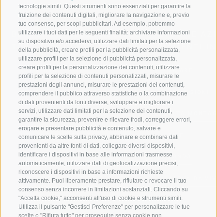
tecnologie simili. Questi strumenti sono essenziali per garantire la
fruizione dei contenuti digitali, migliorare la navigazione e, previo
tuo consenso, per scopi pubblicitari. Ad esempio, potremmo
utilizzare i tuoi dati per le seguenti finalità: archiviare informazioni
BENVENUTI NELLA REGIONE
SPORT E AZ
su dispositivo e/o accedervi, utilizzare dati limitati per la selezione
TURISTICA DI RACINES
MOMENTI IN
della pubblicità, creare profili per la pubblicità personalizzata,
utilizzare profili per la selezione di pubblicità personalizzata,
creare profili per la personalizzazione dei contenuti, utilizzare
VAL GIOVO
SCIARE
profili per la selezione di contenuti personalizzati, misurare le
prestazioni degli annunci, misurare le prestazioni dei contenuti,
VAL RACINES
ESCURSIONI
comprendere il pubblico attraverso statistiche o la combinazione
di dati provenienti da fonti diverse, sviluppare e migliorare i
servizi, utilizzare dati limitati per la selezione dei contenuti,
VAL RIDANNA
ALTA MONTA
garantire la sicurezza, prevenire e rilevare frodi, correggere errori,
erogare e presentare pubblicità e contenuto, salvare e
IMPIANTI DI RISALITA
BIKE
comunicare le scelte sulla privacy, abbinare e combinare dati
provenienti da altre fonti di dati, collegare diversi dispositivi,
identificare i dispositivi in base alle informazioni trasmesse
SCUOLA DI SCI RACINES
FONDO
automaticamente, utilizzare dati di geolocalizzazione precisi,
riconoscere i dispositivi in base a informazioni richieste
LUISL'S SKI SCHOOL A RACINES
ACQUA DA VIV
attivamente. Puoi liberamente prestare, rifiutare o revocare il tuo
consenso senza incorrere in limitazioni sostanziali. Cliccando su
"Accetta cookie," acconsenti all'uso di cookie e strumenti simili.
Utilizza il pulsante "Gestisci Preferenze" per personalizzare le tue
scelte o "Rifiuta tutto" per proseguire senza cookie non