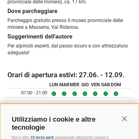
provinciale delle miniere), ca. 17 km.
Dove parcheggiare
Parcheggio gratuito presso il museo provinciale delle
miniere a Masseria, Val Ridanna.
Suggerimenti dell'autore
Per alpinisti esperti, dal passo sicuro e con attrezzatura
adeguata!
Orari di apertura estivi:
27.06. - 12.09.
LUN
MAR
MER
GIO
VEN
SAB
DOM
07:00 - 21:00
INDIETRO
Utilizziamo i cookie e altre
Continu
tecnologie
Noi e altre
10 terze parti
selezionate utilizziamo cookie e