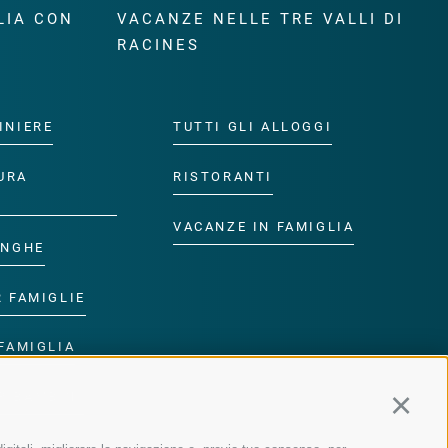
LIA CON
VACANZE NELLE TRE VALLI DI
RACINES
INIERE
TUTTI GLI ALLOGGI
URA
RISTORANTI
VACANZE IN FAMIGLIA
ANGHE
R FAMIGLIE
FAMIGLIA
R BAMBINI
Continu