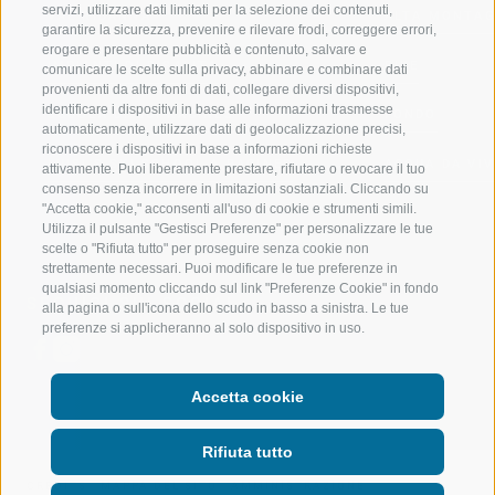
servizi, utilizzare dati limitati per la selezione dei contenuti,
VAL RIDANNA
ALTA MONTA
garantire la sicurezza, prevenire e rilevare frodi, correggere errori,
erogare e presentare pubblicità e contenuto, salvare e
IMPIANTI DI RISALITA
BIKE
comunicare le scelte sulla privacy, abbinare e combinare dati
provenienti da altre fonti di dati, collegare diversi dispositivi,
identificare i dispositivi in base alle informazioni trasmesse
SCUOLA DI SCI RACINES
FONDO
automaticamente, utilizzare dati di geolocalizzazione precisi,
riconoscere i dispositivi in base a informazioni richieste
LUISL'S SKI SCHOOL A RACINES
ACQUA DA VIV
attivamente. Puoi liberamente prestare, rifiutare o revocare il tuo
consenso senza incorrere in limitazioni sostanziali. Cliccando su
"Accetta cookie," acconsenti all'uso di cookie e strumenti simili.
Utilizza il pulsante "Gestisci Preferenze" per personalizzare le tue
scelte o "Rifiuta tutto" per proseguire senza cookie non
strettamente necessari. Puoi modificare le tue preferenze in
qualsiasi momento cliccando sul link "Preferenze Cookie" in fondo
SEGUICI SUI SOCIAL
alla pagina o sull'icona dello scudo in basso a sinistra. Le tue
preferenze si applicheranno al solo dispositivo in uso.
Accetta cookie
Rifiuta tutto
CREDITS
|
MAPPA DEL SITO
|
AMMINISTRAZIONE