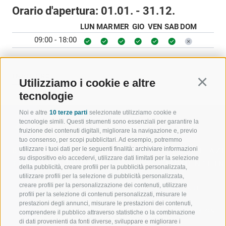
Orario d'apertura:
01.01. - 31.12.
LUN
MAR
MER
GIO
VEN
SAB
DOM
09:00 - 18:00
INDIETRO
Utilizziamo i cookie e altre
Continu
tecnologie
Noi e altre
10 terze parti
selezionate utilizziamo cookie e
tecnologie simili. Questi strumenti sono essenziali per garantire la
fruizione dei contenuti digitali, migliorare la navigazione e, previo
tuo consenso, per scopi pubblicitari. Ad esempio, potremmo
utilizzare i tuoi dati per le seguenti finalità: archiviare informazioni
BENVENUTI NELLA REGIONE
SPORT E AZ
su dispositivo e/o accedervi, utilizzare dati limitati per la selezione
TURISTICA DI RACINES
MOMENTI IN
della pubblicità, creare profili per la pubblicità personalizzata,
utilizzare profili per la selezione di pubblicità personalizzata,
creare profili per la personalizzazione dei contenuti, utilizzare
VAL GIOVO
SCIARE
profili per la selezione di contenuti personalizzati, misurare le
prestazioni degli annunci, misurare le prestazioni dei contenuti,
VAL RACINES
ESCURSIONI
comprendere il pubblico attraverso statistiche o la combinazione
di dati provenienti da fonti diverse, sviluppare e migliorare i