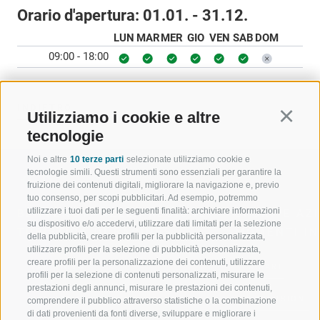
Orario d'apertura:
01.01. - 31.12.
LUN
MAR
MER
GIO
VEN
SAB
DOM
09:00 - 18:00
INDIETRO
Utilizziamo i cookie e altre
Continu
tecnologie
Noi e altre
10 terze parti
selezionate utilizziamo cookie e
tecnologie simili. Questi strumenti sono essenziali per garantire la
fruizione dei contenuti digitali, migliorare la navigazione e, previo
tuo consenso, per scopi pubblicitari. Ad esempio, potremmo
utilizzare i tuoi dati per le seguenti finalità: archiviare informazioni
BENVENUTI NELLA REGIONE
SPORT E AZ
su dispositivo e/o accedervi, utilizzare dati limitati per la selezione
TURISTICA DI RACINES
MOMENTI IN
della pubblicità, creare profili per la pubblicità personalizzata,
utilizzare profili per la selezione di pubblicità personalizzata,
creare profili per la personalizzazione dei contenuti, utilizzare
VAL GIOVO
SCIARE
profili per la selezione di contenuti personalizzati, misurare le
prestazioni degli annunci, misurare le prestazioni dei contenuti,
VAL RACINES
ESCURSIONI
comprendere il pubblico attraverso statistiche o la combinazione
di dati provenienti da fonti diverse, sviluppare e migliorare i