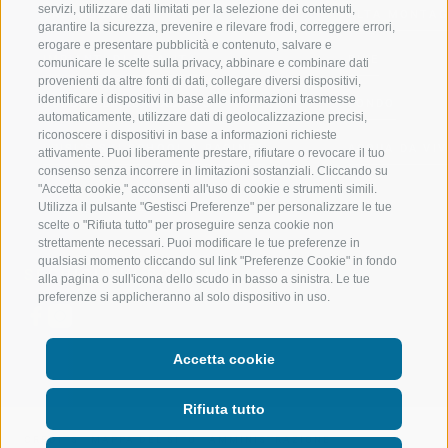
servizi, utilizzare dati limitati per la selezione dei contenuti,
VAL RIDANNA
ALTA MONTA
garantire la sicurezza, prevenire e rilevare frodi, correggere errori,
erogare e presentare pubblicità e contenuto, salvare e
IMPIANTI DI RISALITA
BIKE
comunicare le scelte sulla privacy, abbinare e combinare dati
provenienti da altre fonti di dati, collegare diversi dispositivi,
identificare i dispositivi in base alle informazioni trasmesse
SCUOLA DI SCI RACINES
FONDO
automaticamente, utilizzare dati di geolocalizzazione precisi,
riconoscere i dispositivi in base a informazioni richieste
LUISL'S SKI SCHOOL A RACINES
ACQUA DA VIV
attivamente. Puoi liberamente prestare, rifiutare o revocare il tuo
consenso senza incorrere in limitazioni sostanziali. Cliccando su
"Accetta cookie," acconsenti all'uso di cookie e strumenti simili.
Utilizza il pulsante "Gestisci Preferenze" per personalizzare le tue
scelte o "Rifiuta tutto" per proseguire senza cookie non
strettamente necessari. Puoi modificare le tue preferenze in
qualsiasi momento cliccando sul link "Preferenze Cookie" in fondo
SEGUICI SUI SOCIAL
alla pagina o sull'icona dello scudo in basso a sinistra. Le tue
preferenze si applicheranno al solo dispositivo in uso.
Accetta cookie
Rifiuta tutto
CREDITS
|
MAPPA DEL SITO
|
AMMINISTRAZIONE