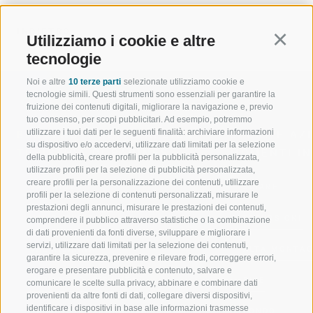
INDIETRO
Utilizziamo i cookie e altre
Continu
tecnologie
Noi e altre
10 terze parti
selezionate utilizziamo cookie e
tecnologie simili. Questi strumenti sono essenziali per garantire la
fruizione dei contenuti digitali, migliorare la navigazione e, previo
tuo consenso, per scopi pubblicitari. Ad esempio, potremmo
utilizzare i tuoi dati per le seguenti finalità: archiviare informazioni
BENVENUTI NELLA REGIONE
SPORT E AZ
su dispositivo e/o accedervi, utilizzare dati limitati per la selezione
TURISTICA DI RACINES
MOMENTI IN
della pubblicità, creare profili per la pubblicità personalizzata,
utilizzare profili per la selezione di pubblicità personalizzata,
creare profili per la personalizzazione dei contenuti, utilizzare
VAL GIOVO
SCIARE
profili per la selezione di contenuti personalizzati, misurare le
prestazioni degli annunci, misurare le prestazioni dei contenuti,
VAL RACINES
ESCURSIONI
comprendere il pubblico attraverso statistiche o la combinazione
di dati provenienti da fonti diverse, sviluppare e migliorare i
servizi, utilizzare dati limitati per la selezione dei contenuti,
VAL RIDANNA
ALTA MONTA
garantire la sicurezza, prevenire e rilevare frodi, correggere errori,
erogare e presentare pubblicità e contenuto, salvare e
IMPIANTI DI RISALITA
BIKE
comunicare le scelte sulla privacy, abbinare e combinare dati
provenienti da altre fonti di dati, collegare diversi dispositivi,
identificare i dispositivi in base alle informazioni trasmesse
SCUOLA DI SCI RACINES
FONDO