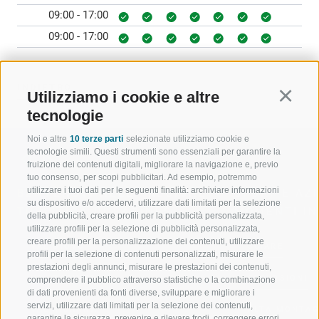
09:00 - 17:00
09:00 - 17:00
INDIETRO
Utilizziamo i cookie e altre
Continu
tecnologie
Noi e altre
10 terze parti
selezionate utilizziamo cookie e
tecnologie simili. Questi strumenti sono essenziali per garantire la
fruizione dei contenuti digitali, migliorare la navigazione e, previo
tuo consenso, per scopi pubblicitari. Ad esempio, potremmo
utilizzare i tuoi dati per le seguenti finalità: archiviare informazioni
BENVENUTI NELLA REGIONE
SPORT E AZ
su dispositivo e/o accedervi, utilizzare dati limitati per la selezione
TURISTICA DI RACINES
MOMENTI IN
della pubblicità, creare profili per la pubblicità personalizzata,
utilizzare profili per la selezione di pubblicità personalizzata,
creare profili per la personalizzazione dei contenuti, utilizzare
VAL GIOVO
SCIARE
profili per la selezione di contenuti personalizzati, misurare le
prestazioni degli annunci, misurare le prestazioni dei contenuti,
VAL RACINES
ESCURSIONI
comprendere il pubblico attraverso statistiche o la combinazione
di dati provenienti da fonti diverse, sviluppare e migliorare i
servizi, utilizzare dati limitati per la selezione dei contenuti,
VAL RIDANNA
ALTA MONTA
garantire la sicurezza, prevenire e rilevare frodi, correggere errori,