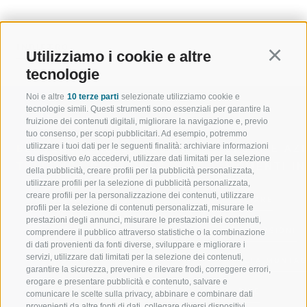
INDIETRO
Utilizziamo i cookie e altre
Continu
tecnologie
Noi e altre
10 terze parti
selezionate utilizziamo cookie e
tecnologie simili. Questi strumenti sono essenziali per garantire la
fruizione dei contenuti digitali, migliorare la navigazione e, previo
tuo consenso, per scopi pubblicitari. Ad esempio, potremmo
utilizzare i tuoi dati per le seguenti finalità: archiviare informazioni
BENVENUTI NELLA REGIONE
SPORT E AZ
su dispositivo e/o accedervi, utilizzare dati limitati per la selezione
TURISTICA DI RACINES
MOMENTI IN
della pubblicità, creare profili per la pubblicità personalizzata,
utilizzare profili per la selezione di pubblicità personalizzata,
creare profili per la personalizzazione dei contenuti, utilizzare
VAL GIOVO
SCIARE
profili per la selezione di contenuti personalizzati, misurare le
prestazioni degli annunci, misurare le prestazioni dei contenuti,
VAL RACINES
ESCURSIONI
comprendere il pubblico attraverso statistiche o la combinazione
di dati provenienti da fonti diverse, sviluppare e migliorare i
servizi, utilizzare dati limitati per la selezione dei contenuti,
VAL RIDANNA
ALTA MONTA
garantire la sicurezza, prevenire e rilevare frodi, correggere errori,
erogare e presentare pubblicità e contenuto, salvare e
IMPIANTI DI RISALITA
BIKE
comunicare le scelte sulla privacy, abbinare e combinare dati
provenienti da altre fonti di dati, collegare diversi dispositivi,