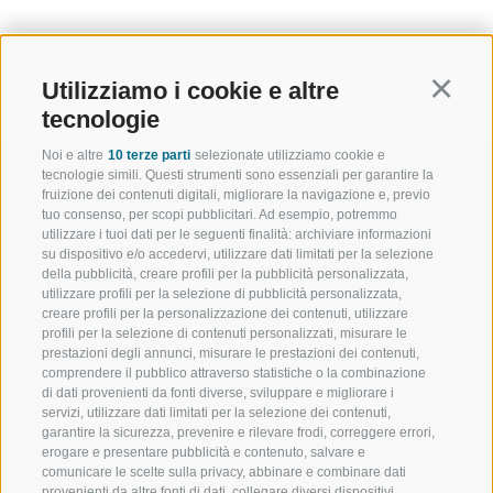
INDIETRO
Utilizziamo i cookie e altre
Continu
tecnologie
Noi e altre
10 terze parti
selezionate utilizziamo cookie e
tecnologie simili. Questi strumenti sono essenziali per garantire la
fruizione dei contenuti digitali, migliorare la navigazione e, previo
tuo consenso, per scopi pubblicitari. Ad esempio, potremmo
utilizzare i tuoi dati per le seguenti finalità: archiviare informazioni
BENVENUTI NELLA REGIONE
SPORT E AZ
su dispositivo e/o accedervi, utilizzare dati limitati per la selezione
TURISTICA DI RACINES
MOMENTI IN
della pubblicità, creare profili per la pubblicità personalizzata,
utilizzare profili per la selezione di pubblicità personalizzata,
creare profili per la personalizzazione dei contenuti, utilizzare
VAL GIOVO
SCIARE
profili per la selezione di contenuti personalizzati, misurare le
prestazioni degli annunci, misurare le prestazioni dei contenuti,
VAL RACINES
ESCURSIONI
comprendere il pubblico attraverso statistiche o la combinazione
di dati provenienti da fonti diverse, sviluppare e migliorare i
servizi, utilizzare dati limitati per la selezione dei contenuti,
VAL RIDANNA
ALTA MONTA
garantire la sicurezza, prevenire e rilevare frodi, correggere errori,
erogare e presentare pubblicità e contenuto, salvare e
IMPIANTI DI RISALITA
BIKE
comunicare le scelte sulla privacy, abbinare e combinare dati
provenienti da altre fonti di dati, collegare diversi dispositivi,