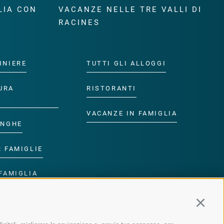
LIA CON
VACANZE NELLE TRE VALLI DI
RACINES
INIERE
TUTTI GLI ALLOGGI
URA
RISTORANTI
VACANZE IN FAMIGLIA
ANGHE
R FAMIGLIE
FAMIGLIA
R BAMBINI
Continu