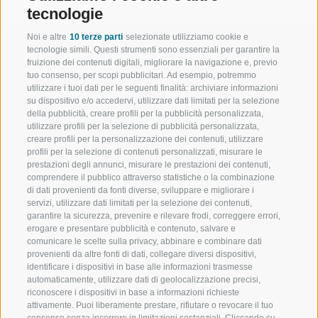
tecnologie
Noi e altre
10 terze parti
selezionate utilizziamo cookie e
tecnologie simili. Questi strumenti sono essenziali per garantire la
fruizione dei contenuti digitali, migliorare la navigazione e, previo
tuo consenso, per scopi pubblicitari. Ad esempio, potremmo
utilizzare i tuoi dati per le seguenti finalità: archiviare informazioni
BENVENUTI NELLA REGIONE
SPORT E AZ
su dispositivo e/o accedervi, utilizzare dati limitati per la selezione
TURISTICA DI RACINES
MOMENTI IN
della pubblicità, creare profili per la pubblicità personalizzata,
utilizzare profili per la selezione di pubblicità personalizzata,
creare profili per la personalizzazione dei contenuti, utilizzare
VAL GIOVO
SCIARE
profili per la selezione di contenuti personalizzati, misurare le
prestazioni degli annunci, misurare le prestazioni dei contenuti,
VAL RACINES
ESCURSIONI
comprendere il pubblico attraverso statistiche o la combinazione
di dati provenienti da fonti diverse, sviluppare e migliorare i
servizi, utilizzare dati limitati per la selezione dei contenuti,
VAL RIDANNA
ALTA MONTA
garantire la sicurezza, prevenire e rilevare frodi, correggere errori,
erogare e presentare pubblicità e contenuto, salvare e
IMPIANTI DI RISALITA
BIKE
comunicare le scelte sulla privacy, abbinare e combinare dati
provenienti da altre fonti di dati, collegare diversi dispositivi,
identificare i dispositivi in base alle informazioni trasmesse
SCUOLA DI SCI RACINES
FONDO
automaticamente, utilizzare dati di geolocalizzazione precisi,
riconoscere i dispositivi in base a informazioni richieste
LUISL'S SKI SCHOOL A RACINES
ACQUA DA VIV
attivamente. Puoi liberamente prestare, rifiutare o revocare il tuo
consenso senza incorrere in limitazioni sostanziali. Cliccando su