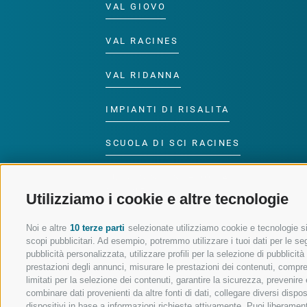
VAL GIOVO
VAL RACINES
VAL RIDANNA
IMPIANTI DI RISALITA
SCUOLA DI SCI RACINES
LUISL'S SKI SCHOOL A
RACINES
Utilizziamo i cookie e altre tecnologie
Noi e altre
10 terze parti
selezionate utilizziamo cookie e tecnologie sim
scopi pubblicitari. Ad esempio, potremmo utilizzare i tuoi dati per le segu
pubblicità personalizzata, utilizzare profili per la selezione di pubblicit
prestazioni degli annunci, misurare le prestazioni dei contenuti, comprend
SEGUICI SUI SOCIAL
limitati per la selezione dei contenuti, garantire la sicurezza, prevenire
combinare dati provenienti da altre fonti di dati, collegare diversi dispo
dispositivi in base a informazioni richieste attivamente. Puoi liberament