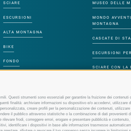
SCIARE
MUSEO DELLE M
ESCURSIONI
MONDO AVVENT
MONTAGNA
ALTA MONTAGNA
CASCATE DI ST
BIKE
ESCURSIONI PE
FONDO
SCIARE CON LA 
ACQUA DA VIVERE
PROGRAMMA PE
ili. Questi strumenti sono essenziali per garantire la fruizione dei contenuti d
enti finalità: archiviare informazioni su dispositivo e/o accedervi, utilizzare dati
à personalizzata, creare profili per la personalizzazione dei contenuti, utilizzare
ere il pubblico attraverso statistiche o la combinazione di dati provenienti da f
 e rilevare frodi, correggere errori, erogare e presentare pubblicità e contenuto
sitivi, identificare i dispositivi in base alle informazioni trasmesse automaticam
e prestare, rifiutare o revocare il tuo consenso senza incorrere in limitazioni 