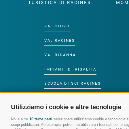
TURISTICA DI RACINES
MOM
VAL GIOVO
VAL RACINES
VAL RIDANNA
IMPIANTI DI RISALITA
SCUOLA DI SCI RACINES
LUISL'S SKI SCHOOL A
RACINES
Utilizziamo i cookie e altre tecnologie
Noi e altre
10 terze parti
selezionate utilizziamo cookie e tecnologie sim
scopi pubblicitari. Ad esempio, potremmo utilizzare i tuoi dati per le segu