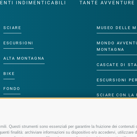
ENTI INDIMENTICABILI
TANTE AVVENTURE
SCIARE
MUSEO DELLE M
ESCURSIONI
MONDO AVVENT
MONTAGNA
ALTA MONTAGNA
CASCATE DI ST
BIKE
ESCURSIONI PE
FONDO
SCIARE CON LA 
ACQUA DA VIVERE
PROGRAMMA PE
ili. Questi strumenti sono essenziali per garantire la fruizione dei contenuti d
enti finalità: archiviare informazioni su dispositivo e/o accedervi, utilizzare dati