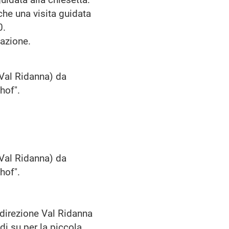
che una visita guidata
0.
tazione.
-Val Ridanna) da
ehof".
-Val Ridanna) da
ehof".
 direzione Val Ridanna
di su per la piccola