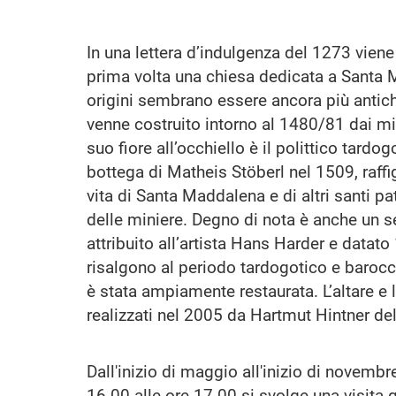
In una lettera d’indulgenza del 1273 vien
prima volta una chiesa dedicata a Santa 
origini sembrano essere ancora più antiche
venne costruito intorno al 1480/81 dai mi
suo fiore all’occhiello è il polittico tardog
bottega di Matheis Stöberl nel 1509, raffi
vita di Santa Maddalena e di altri santi p
delle miniere. Degno di nota è anche un s
attribuito all’artista Hans Harder e datato
risalgono al periodo tardogotico e barocc
è stata ampiamente restaurata. L’altare e
realizzati nel 2005 da Hartmut Hintner del
Dall'inizio di maggio all'inizio di novembr
16.00 alle ore 17.00 si svolge una visita g