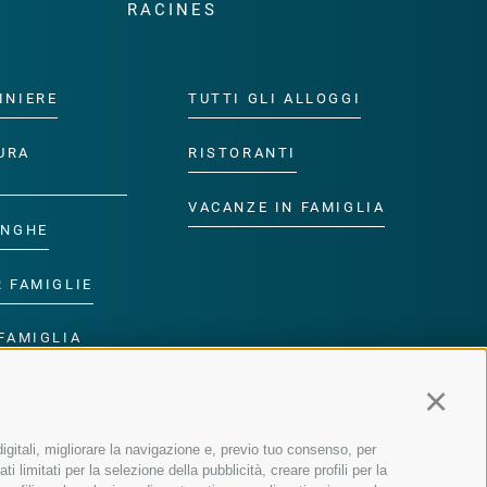
RACINES
INIERE
TUTTI GLI ALLOGGI
URA
RISTORANTI
VACANZE IN FAMIGLIA
ANGHE
R FAMIGLIE
FAMIGLIA
R BAMBINI
Continu
igitali, migliorare la navigazione e, previo tuo consenso, per
 limitati per la selezione della pubblicità, creare profili per la