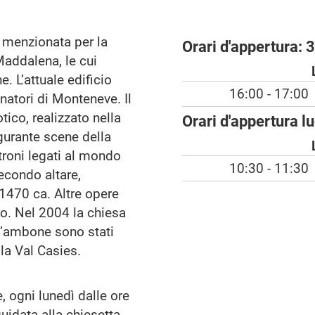
e menzionata per la
Orari d'appertura:
3
Maddalena, le cui
. L’attuale edificio
16:00 - 17:00
natori di Monteneve. Il
otico, realizzato nella
Orari d'appertura l
gurante scene della
atroni legati al mondo
10:30 - 11:30
econdo altare,
 1470 ca. Altre opere
o. Nel 2004 la chiesa
 l’ambone sono stati
la Val Casies.
e, ogni lunedì dalle ore
uidata alla chiesetta.