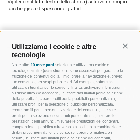
Vipiteno sul lato destro della strada) si trova un ampio
parcheggio a disposizione gratuit.
INDIETRO
Utilizziamo i cookie e altre
Continu
tecnologie
Noi e altre
10 terze parti
selezionate utilizziamo cookie e
tecnologie simili. Questi strumenti sono essenziali per garantire la
fruizione dei contenuti digitali, migliorare la navigazione e, previo
tuo consenso, per scopi pubblicitari. Ad esempio, potremmo
utilizzare i tuoi dati per le seguenti finalità: archiviare informazioni
BENVENUTI NELLA REGIONE
SPORT E AZ
su dispositivo e/o accedervi, utilizzare dati limitati per la selezione
TURISTICA DI RACINES
MOMENTI IN
della pubblicità, creare profili per la pubblicità personalizzata,
utilizzare profili per la selezione di pubblicità personalizzata,
creare profili per la personalizzazione dei contenuti, utilizzare
VAL GIOVO
SCIARE
profili per la selezione di contenuti personalizzati, misurare le
prestazioni degli annunci, misurare le prestazioni dei contenuti,
VAL RACINES
ESCURSIONI
comprendere il pubblico attraverso statistiche o la combinazione
di dati provenienti da fonti diverse, sviluppare e migliorare i
servizi, utilizzare dati limitati per la selezione dei contenuti,
VAL RIDANNA
ALTA MONTA