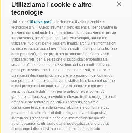
INDIETRO
Utilizziamo i cookie e altre
Continu
tecnologie
Noi e altre
10 terze parti
selezionate utilizziamo cookie e
tecnologie simili. Questi strumenti sono essenziali per garantire la
fruizione dei contenuti digitali, migliorare la navigazione e, previo
tuo consenso, per scopi pubblicitari. Ad esempio, potremmo
utilizzare i tuoi dati per le seguenti finalità: archiviare informazioni
BENVENUTI NELLA REGIONE
SPORT E AZ
su dispositivo e/o accedervi, utilizzare dati limitati per la selezione
TURISTICA DI RACINES
MOMENTI IN
della pubblicità, creare profili per la pubblicità personalizzata,
utilizzare profili per la selezione di pubblicità personalizzata,
creare profili per la personalizzazione dei contenuti, utilizzare
VAL GIOVO
SCIARE
profili per la selezione di contenuti personalizzati, misurare le
prestazioni degli annunci, misurare le prestazioni dei contenuti,
VAL RACINES
ESCURSIONI
comprendere il pubblico attraverso statistiche o la combinazione
di dati provenienti da fonti diverse, sviluppare e migliorare i
servizi, utilizzare dati limitati per la selezione dei contenuti,
VAL RIDANNA
ALTA MONTA
garantire la sicurezza, prevenire e rilevare frodi, correggere errori,
erogare e presentare pubblicità e contenuto, salvare e
IMPIANTI DI RISALITA
BIKE
comunicare le scelte sulla privacy, abbinare e combinare dati
provenienti da altre fonti di dati, collegare diversi dispositivi,
identificare i dispositivi in base alle informazioni trasmesse
SCUOLA DI SCI RACINES
FONDO
automaticamente, utilizzare dati di geolocalizzazione precisi,
riconoscere i dispositivi in base a informazioni richieste
LUISL'S SKI SCHOOL A RACINES
ACQUA DA VIV