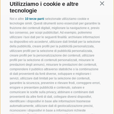
INDIETRO
Utilizziamo i cookie e altre
Continu
tecnologie
Noi e altre
10 terze parti
selezionate utilizziamo cookie e
tecnologie simili. Questi strumenti sono essenziali per garantire la
fruizione dei contenuti digitali, migliorare la navigazione e, previo
tuo consenso, per scopi pubblicitari. Ad esempio, potremmo
utilizzare i tuoi dati per le seguenti finalità: archiviare informazioni
BENVENUTI NELLA REGIONE
SPORT E AZ
su dispositivo e/o accedervi, utilizzare dati limitati per la selezione
TURISTICA DI RACINES
MOMENTI IN
della pubblicità, creare profili per la pubblicità personalizzata,
utilizzare profili per la selezione di pubblicità personalizzata,
creare profili per la personalizzazione dei contenuti, utilizzare
VAL GIOVO
SCIARE
profili per la selezione di contenuti personalizzati, misurare le
prestazioni degli annunci, misurare le prestazioni dei contenuti,
VAL RACINES
ESCURSIONI
comprendere il pubblico attraverso statistiche o la combinazione
di dati provenienti da fonti diverse, sviluppare e migliorare i
servizi, utilizzare dati limitati per la selezione dei contenuti,
VAL RIDANNA
ALTA MONTA
garantire la sicurezza, prevenire e rilevare frodi, correggere errori,
erogare e presentare pubblicità e contenuto, salvare e
IMPIANTI DI RISALITA
BIKE
comunicare le scelte sulla privacy, abbinare e combinare dati
provenienti da altre fonti di dati, collegare diversi dispositivi,
identificare i dispositivi in base alle informazioni trasmesse
SCUOLA DI SCI RACINES
FONDO
automaticamente, utilizzare dati di geolocalizzazione precisi,
riconoscere i dispositivi in base a informazioni richieste
LUISL'S SKI SCHOOL A RACINES
ACQUA DA VIV