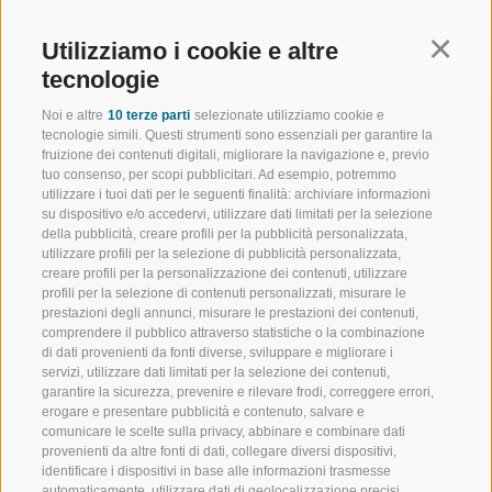
INDIETRO
Utilizziamo i cookie e altre
Continu
tecnologie
Noi e altre
10 terze parti
selezionate utilizziamo cookie e
tecnologie simili. Questi strumenti sono essenziali per garantire la
fruizione dei contenuti digitali, migliorare la navigazione e, previo
tuo consenso, per scopi pubblicitari. Ad esempio, potremmo
utilizzare i tuoi dati per le seguenti finalità: archiviare informazioni
BENVENUTI NELLA REGIONE
SPORT E AZ
su dispositivo e/o accedervi, utilizzare dati limitati per la selezione
TURISTICA DI RACINES
MOMENTI IN
della pubblicità, creare profili per la pubblicità personalizzata,
utilizzare profili per la selezione di pubblicità personalizzata,
creare profili per la personalizzazione dei contenuti, utilizzare
VAL GIOVO
SCIARE
profili per la selezione di contenuti personalizzati, misurare le
prestazioni degli annunci, misurare le prestazioni dei contenuti,
VAL RACINES
ESCURSIONI
comprendere il pubblico attraverso statistiche o la combinazione
di dati provenienti da fonti diverse, sviluppare e migliorare i
servizi, utilizzare dati limitati per la selezione dei contenuti,
VAL RIDANNA
ALTA MONTA
garantire la sicurezza, prevenire e rilevare frodi, correggere errori,
erogare e presentare pubblicità e contenuto, salvare e
IMPIANTI DI RISALITA
BIKE
comunicare le scelte sulla privacy, abbinare e combinare dati
provenienti da altre fonti di dati, collegare diversi dispositivi,
identificare i dispositivi in base alle informazioni trasmesse
SCUOLA DI SCI RACINES
FONDO
automaticamente, utilizzare dati di geolocalizzazione precisi,