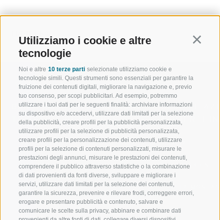
INDIETRO
Utilizziamo i cookie e altre
Continu
tecnologie
Noi e altre
10 terze parti
selezionate utilizziamo cookie e
tecnologie simili. Questi strumenti sono essenziali per garantire la
fruizione dei contenuti digitali, migliorare la navigazione e, previo
tuo consenso, per scopi pubblicitari. Ad esempio, potremmo
utilizzare i tuoi dati per le seguenti finalità: archiviare informazioni
BENVENUTI NELLA REGIONE
SPORT E AZ
su dispositivo e/o accedervi, utilizzare dati limitati per la selezione
TURISTICA DI RACINES
MOMENTI IN
della pubblicità, creare profili per la pubblicità personalizzata,
utilizzare profili per la selezione di pubblicità personalizzata,
creare profili per la personalizzazione dei contenuti, utilizzare
VAL GIOVO
SCIARE
profili per la selezione di contenuti personalizzati, misurare le
prestazioni degli annunci, misurare le prestazioni dei contenuti,
VAL RACINES
ESCURSIONI
comprendere il pubblico attraverso statistiche o la combinazione
di dati provenienti da fonti diverse, sviluppare e migliorare i
servizi, utilizzare dati limitati per la selezione dei contenuti,
VAL RIDANNA
ALTA MONTA
garantire la sicurezza, prevenire e rilevare frodi, correggere errori,
erogare e presentare pubblicità e contenuto, salvare e
IMPIANTI DI RISALITA
BIKE
comunicare le scelte sulla privacy, abbinare e combinare dati
provenienti da altre fonti di dati, collegare diversi dispositivi,