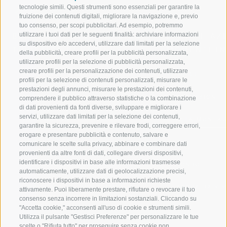
tecnologie simili. Questi strumenti sono essenziali per garantire la
fruizione dei contenuti digitali, migliorare la navigazione e, previo
tuo consenso, per scopi pubblicitari. Ad esempio, potremmo
utilizzare i tuoi dati per le seguenti finalità: archiviare informazioni
BENVENUTI NELLA REGIONE
SPORT E AZ
su dispositivo e/o accedervi, utilizzare dati limitati per la selezione
TURISTICA DI RACINES
MOMENTI IN
della pubblicità, creare profili per la pubblicità personalizzata,
utilizzare profili per la selezione di pubblicità personalizzata,
creare profili per la personalizzazione dei contenuti, utilizzare
VAL GIOVO
SCIARE
profili per la selezione di contenuti personalizzati, misurare le
prestazioni degli annunci, misurare le prestazioni dei contenuti,
VAL RACINES
ESCURSIONI
comprendere il pubblico attraverso statistiche o la combinazione
di dati provenienti da fonti diverse, sviluppare e migliorare i
servizi, utilizzare dati limitati per la selezione dei contenuti,
VAL RIDANNA
ALTA MONTA
garantire la sicurezza, prevenire e rilevare frodi, correggere errori,
erogare e presentare pubblicità e contenuto, salvare e
IMPIANTI DI RISALITA
BIKE
comunicare le scelte sulla privacy, abbinare e combinare dati
provenienti da altre fonti di dati, collegare diversi dispositivi,
identificare i dispositivi in base alle informazioni trasmesse
SCUOLA DI SCI RACINES
FONDO
automaticamente, utilizzare dati di geolocalizzazione precisi,
riconoscere i dispositivi in base a informazioni richieste
LUISL'S SKI SCHOOL A RACINES
ACQUA DA VIV
attivamente. Puoi liberamente prestare, rifiutare o revocare il tuo
consenso senza incorrere in limitazioni sostanziali. Cliccando su
"Accetta cookie," acconsenti all'uso di cookie e strumenti simili.
Utilizza il pulsante "Gestisci Preferenze" per personalizzare le tue
scelte o "Rifiuta tutto" per proseguire senza cookie non