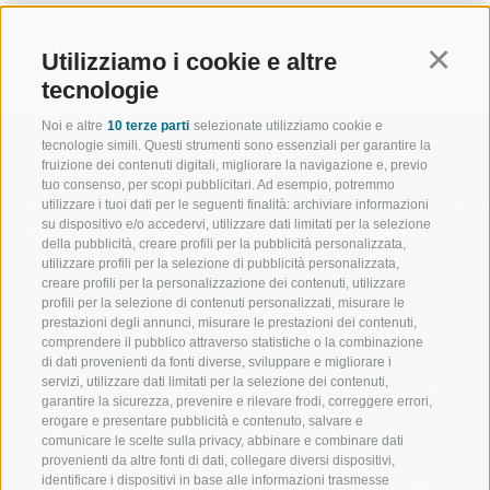
INDIETRO
Utilizziamo i cookie e altre
Continu
tecnologie
Noi e altre
10 terze parti
selezionate utilizziamo cookie e
tecnologie simili. Questi strumenti sono essenziali per garantire la
fruizione dei contenuti digitali, migliorare la navigazione e, previo
tuo consenso, per scopi pubblicitari. Ad esempio, potremmo
utilizzare i tuoi dati per le seguenti finalità: archiviare informazioni
BENVENUTI NELLA REGIONE
SPORT E AZ
su dispositivo e/o accedervi, utilizzare dati limitati per la selezione
TURISTICA DI RACINES
MOMENTI IN
della pubblicità, creare profili per la pubblicità personalizzata,
utilizzare profili per la selezione di pubblicità personalizzata,
creare profili per la personalizzazione dei contenuti, utilizzare
VAL GIOVO
SCIARE
profili per la selezione di contenuti personalizzati, misurare le
prestazioni degli annunci, misurare le prestazioni dei contenuti,
VAL RACINES
ESCURSIONI
comprendere il pubblico attraverso statistiche o la combinazione
di dati provenienti da fonti diverse, sviluppare e migliorare i
servizi, utilizzare dati limitati per la selezione dei contenuti,
VAL RIDANNA
ALTA MONTA
garantire la sicurezza, prevenire e rilevare frodi, correggere errori,
erogare e presentare pubblicità e contenuto, salvare e
IMPIANTI DI RISALITA
BIKE
comunicare le scelte sulla privacy, abbinare e combinare dati
provenienti da altre fonti di dati, collegare diversi dispositivi,
identificare i dispositivi in base alle informazioni trasmesse
SCUOLA DI SCI RACINES
FONDO