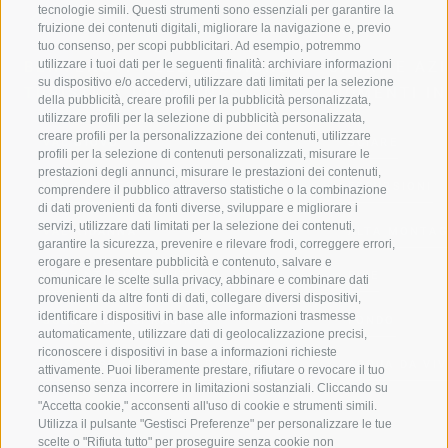
tecnologie simili. Questi strumenti sono essenziali per garantire la
fruizione dei contenuti digitali, migliorare la navigazione e, previo
tuo consenso, per scopi pubblicitari. Ad esempio, potremmo
utilizzare i tuoi dati per le seguenti finalità: archiviare informazioni
BENVENUTI NELLA REGIONE
SPORT E AZ
su dispositivo e/o accedervi, utilizzare dati limitati per la selezione
TURISTICA DI RACINES
MOMENTI IN
della pubblicità, creare profili per la pubblicità personalizzata,
utilizzare profili per la selezione di pubblicità personalizzata,
creare profili per la personalizzazione dei contenuti, utilizzare
VAL GIOVO
SCIARE
profili per la selezione di contenuti personalizzati, misurare le
prestazioni degli annunci, misurare le prestazioni dei contenuti,
VAL RACINES
ESCURSIONI
comprendere il pubblico attraverso statistiche o la combinazione
di dati provenienti da fonti diverse, sviluppare e migliorare i
servizi, utilizzare dati limitati per la selezione dei contenuti,
VAL RIDANNA
ALTA MONTA
garantire la sicurezza, prevenire e rilevare frodi, correggere errori,
erogare e presentare pubblicità e contenuto, salvare e
IMPIANTI DI RISALITA
BIKE
comunicare le scelte sulla privacy, abbinare e combinare dati
provenienti da altre fonti di dati, collegare diversi dispositivi,
identificare i dispositivi in base alle informazioni trasmesse
SCUOLA DI SCI RACINES
FONDO
automaticamente, utilizzare dati di geolocalizzazione precisi,
riconoscere i dispositivi in base a informazioni richieste
LUISL'S SKI SCHOOL A RACINES
ACQUA DA VIV
attivamente. Puoi liberamente prestare, rifiutare o revocare il tuo
consenso senza incorrere in limitazioni sostanziali. Cliccando su
"Accetta cookie," acconsenti all'uso di cookie e strumenti simili.
Utilizza il pulsante "Gestisci Preferenze" per personalizzare le tue
scelte o "Rifiuta tutto" per proseguire senza cookie non