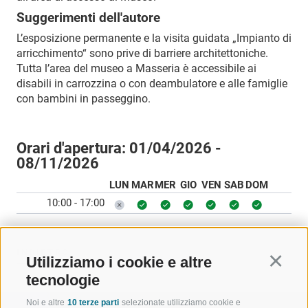
Suggerimenti dell'autore
L’esposizione permanente e la visita guidata „Impianto di
arricchimento“ sono prive di barriere architettoniche.
Tutta l’area del museo a Masseria è accessibile ai
disabili in carrozzina o con deambulatore e alle famiglie
con bambini in passeggino.
Orari d'apertura:
01/04/2026 -
08/11/2026
LUN
MAR
MER
GIO
VEN
SAB
DOM
10:00 - 17:00
INDIETRO
Utilizziamo i cookie e altre
Continu
tecnologie
Noi e altre
10 terze parti
selezionate utilizziamo cookie e