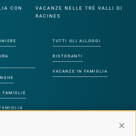
LIA CON
VACANZE NELLE TRE VALLI DI
RACINES
INIERE
TUTTI GLI ALLOGGI
URA
RISTORANTI
VACANZE IN FAMIGLIA
ANGHE
R FAMIGLIE
FAMIGLIA
R BAMBINI
Continu