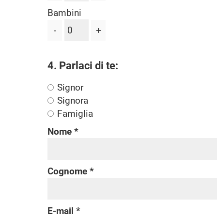
Bambini
-
+
4. Parlaci di te:
Signor
Signora
Famiglia
Nome
Cognome
E-mail