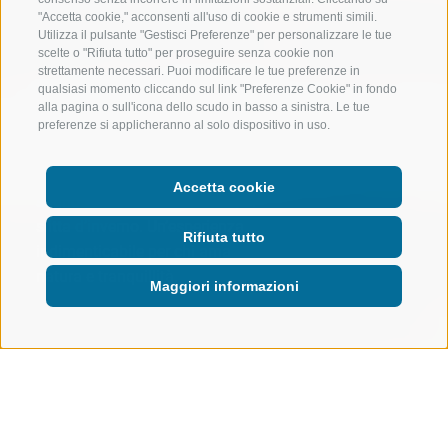
"Accetta cookie," acconsenti all'uso di cookie e strumenti simili.
Utilizza il pulsante "Gestisci Preferenze" per personalizzare le tue
scelte o "Rifiuta tutto" per proseguire senza cookie non
strettamente necessari. Puoi modificare le tue preferenze in
qualsiasi momento cliccando sul link "Preferenze Cookie" in fondo
alla pagina o sull'icona dello scudo in basso a sinistra. Le tue
preferenze si applicheranno al solo dispositivo in uso.
Lasciati accompagnare dai
cavalli attraverso paesaggi da
Accetta cookie
sogno – in carrozza d’estate, in
slitta d’inverno. Un’esperienza
Rifiuta tutto
indimenticabile per chi ama
natura e tranquillità.
Maggiori informazioni
ATTIVITÀ NELLA NATURA
INVERNO
SLITTINO
GITE IN SLITTA E IN CARROZZA