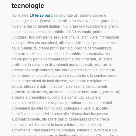
tecnologie
Noi e altre
10 terze parti
selezionate utilizziamo cookie e
tecnologie simili. Questi strumenti sono essenziali per garantire la
fruizione dei contenuti digitali, migliorare la navigazione e, previo
tuo consenso, per scopi pubblicitari. Ad esempio, potremmo
utilizzare i tuoi dati per le seguenti finalità: archiviare informazioni
su dispositivo e/o accedervi, utilizzare dati limitati per la selezione
della pubblicità, creare profili per la pubblicità personalizzata,
utilizzare profili per la selezione di pubblicità personalizzata,
creare profili per la personalizzazione dei contenuti, utilizzare
profili per la selezione di contenuti personalizzati, misurare le
prestazioni degli annunci, misurare le prestazioni dei contenuti,
comprendere il pubblico attraverso statistiche o la combinazione
di dati provenienti da fonti diverse, sviluppare e migliorare i
servizi, utilizzare dati limitati per la selezione dei contenuti,
garantire la sicurezza, prevenire e rilevare frodi, correggere errori,
erogare e presentare pubblicità e contenuto, salvare e
comunicare le scelte sulla privacy, abbinare e combinare dati
provenienti da altre fonti di dati, collegare diversi dispositivi,
identificare i dispositivi in base alle informazioni trasmesse
automaticamente, utilizzare dati di geolocalizzazione precisi,
riconoscere i dispositivi in base a informazioni richieste
attivamente. Puoi liberamente prestare, rifiutare o revocare il tuo
consenso senza incorrere in limitazioni sostanziali. Cliccando su