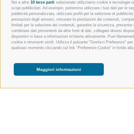
Noi e altre
10 terze parti
selezionate utilizziamo cookie e tecnologie sim
scopi pubblicitari. Ad esempio, potremmo utilizzare i tuoi dati per le segu
pubblicità personalizzata, utilizzare profili per la selezione di pubblicit
prestazioni degli annunci, misurare le prestazioni dei contenuti, comprend
limitati per la selezione dei contenuti, garantire la sicurezza, prevenire
combinare dati provenienti da altre fonti di dati, collegare diversi dispo
dispositivi in base a informazioni richieste attivamente. Puoi liberament
cookie e strumenti simili. Utilizza il pulsante "Gestisci Preferenze" pe
qualsiasi momento cliccando sul link "Preferenze Cookie" in fondo alla p
Maggiori informazioni
ATTIVITÀ NELLA NATURA
ESTATE
ESCURSIONI E
Rifugio Vedretta Pi