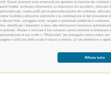
ili. Questi strumenti sono essenziali per garantire la fruizione dei contenuti d
Piana
enti finalità: archiviare informazioni su dispositivo e/o accedervi, utilizzare dati
à personalizzata, creare profili per la personalizzazione dei contenuti, utilizzare
ere il pubblico attraverso statistiche o la combinazione di dati provenienti da f
 e rilevare frodi, correggere errori, erogare e presentare pubblicità e contenuto
sitivi, identificare i dispositivi in base alle informazioni trasmesse automaticam
e prestare, rifiutare o revocare il tuo consenso senza incorrere in limitazioni 
r personalizzare le tue scelte o "Rifiuta tutto" per proseguire senza cookie no
agina o sull'icona dello scudo in basso a sinistra. Le tue preferenze si applic
Rifiuta tutto
 ARRAMPICATE
RIFUGIO VEDRETTA PIANA
ana