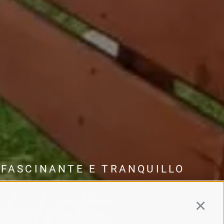
FFASCINANTE E TRANQUILLO
Vedretta
Continu