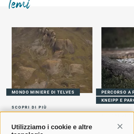
Temi
MONDO MINIERE DI TELVES
PERCORSO A P
KNEIPP E PA
SCOPRI DI PIÙ
SCOPRI DI P
Utilizziamo i cookie e altre
Continu