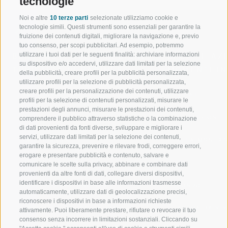
tecnologie
Noi e altre
10 terze parti
selezionate utilizziamo cookie e
tecnologie simili. Questi strumenti sono essenziali per garantire la
fruizione dei contenuti digitali, migliorare la navigazione e, previo
tuo consenso, per scopi pubblicitari. Ad esempio, potremmo
utilizzare i tuoi dati per le seguenti finalità: archiviare informazioni
BENVENUTI NELLA REGIONE
SPORT E AZ
su dispositivo e/o accedervi, utilizzare dati limitati per la selezione
TURISTICA DI RACINES
MOMENTI IN
della pubblicità, creare profili per la pubblicità personalizzata,
utilizzare profili per la selezione di pubblicità personalizzata,
creare profili per la personalizzazione dei contenuti, utilizzare
VAL GIOVO
SCIARE
profili per la selezione di contenuti personalizzati, misurare le
prestazioni degli annunci, misurare le prestazioni dei contenuti,
VAL RACINES
ESCURSIONI
comprendere il pubblico attraverso statistiche o la combinazione
di dati provenienti da fonti diverse, sviluppare e migliorare i
servizi, utilizzare dati limitati per la selezione dei contenuti,
VAL RIDANNA
ALTA MONTA
garantire la sicurezza, prevenire e rilevare frodi, correggere errori,
erogare e presentare pubblicità e contenuto, salvare e
IMPIANTI DI RISALITA
BIKE
comunicare le scelte sulla privacy, abbinare e combinare dati
provenienti da altre fonti di dati, collegare diversi dispositivi,
identificare i dispositivi in base alle informazioni trasmesse
SCUOLA DI SCI RACINES
FONDO
automaticamente, utilizzare dati di geolocalizzazione precisi,
riconoscere i dispositivi in base a informazioni richieste
LUISL'S SKI SCHOOL A RACINES
ACQUA DA VIV
attivamente. Puoi liberamente prestare, rifiutare o revocare il tuo
consenso senza incorrere in limitazioni sostanziali. Cliccando su